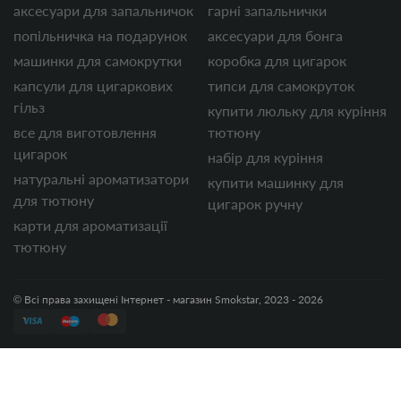
аксесуари для запальничок
гарні запальнички
попільничка на подарунок
аксесуари для бонга
машинки для самокрутки
коробка для цигарок
капсули для цигаркових
типси для самокруток
гільз
купити люльку для куріння
все для виготовлення
тютюну
цигарок
набір для куріння
натуральні ароматизатори
купити машинку для
для тютюну
цигарок ручну
карти для ароматизації
тютюну
© Всі права захищені Інтернет - магазин Smokstar, 2023 - 2026