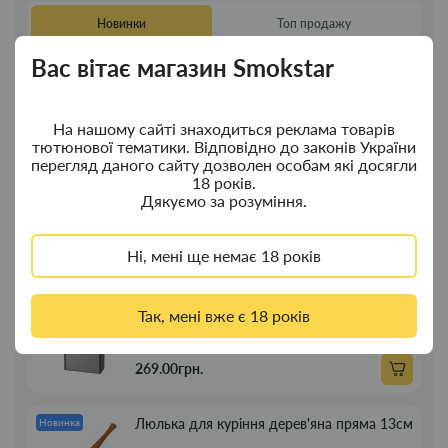
Новинки
Топ продажу
Вас вітає магазин Smokstar
Ковпак для водного "Граната Ф1" - ковпак
Новинка
з дерева
На нашому сайті знаходиться реклама товарів
380.00грн.
тютюнової тематики. Відповідно до законів України
перегляд даного сайту дозволен особам які досягли
18 років.
Ковпак для водного "Граната Ф1" - ковпак
Новинка
Дякуємо за розуміння.
композит
Ні, мені ще немає 18 років
350.00грн.
Портсигар для сигарет Focus із USB
Новинка
Так, мені вже є 18 років
запальничкою на 20 сиг
269.00грн.
Люлька для куріння дерев'яна пряма 13см
Новинка