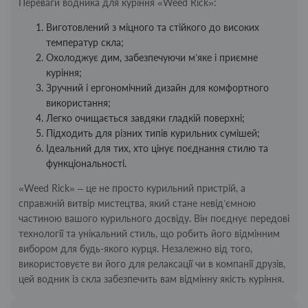
Переваги водника для куріння «Weed Rick»:
Виготовлений з міцного та стійкого до високих
температур скла;
Охолоджує дим, забезпечуючи м’яке і приємне
куріння;
Зручний і ергономічний дизайн для комфортного
використання;
Легко очищається завдяки гладкій поверхні;
Підходить для різних типів курильних сумішей;
Ідеальний для тих, хто цінує поєднання стилю та
функціональності.
«Weed Rick» – це не просто курильний пристрій, а
справжній витвір мистецтва, який стане невід’ємною
частиною вашого курильного досвіду. Він поєднує передові
технології та унікальний стиль, що робить його відмінним
вибором для будь-якого курця. Незалежно від того,
використовуєте ви його для релаксації чи в компанії друзів,
цей водник із скла забезпечить вам відмінну якість куріння.