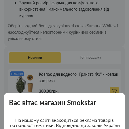
Зручний розмір і форма для комфортного
використання і максимального задоволення від
куріння
Оберіть водний бонг для куріння зі скла «Samurai White» і
насолоджуйтеся неповторними курінними сесіями в
унікальному стилі!
Новинки
Топ продажу
Ковпак для водного "Граната Ф1" - ковпак
Новинка
з дерева
380.00грн.
Вас вітає магазин Smokstar
Ковпак для водного "Граната Ф1" - ковпак
Новинка
композит
На нашому сайті знаходиться реклама товарів
350.00грн.
тютюнової тематики. Відповідно до законів України