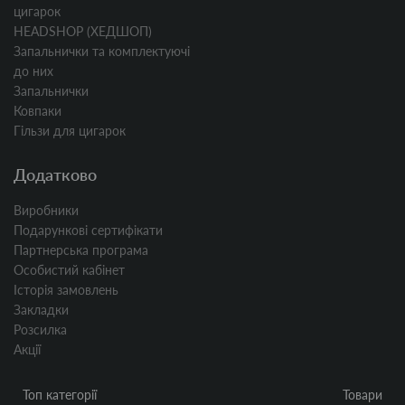
цигарок
HEADSHOP (ХЕДШОП)
Запальнички та комплектуючі
до них
Запальнички
Ковпаки
Гільзи для цигарок
Додатково
Виробники
Подарункові сертифікати
Партнерська програма
Особистий кабінет
Історія замовлень
Закладки
Розсилка
Акції
Топ категорії
Товари