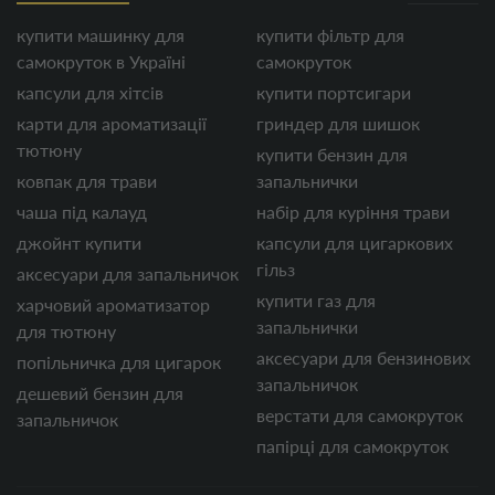
купити машинку для
купити фільтр для
самокруток в Україні
самокруток
капсули для хітсів
купити портсигари
карти для ароматизації
гриндер для шишок
тютюну
купити бензин для
ковпак для трави
запальнички
чаша під калауд
набір для куріння трави
джойнт купити
капсули для цигаркових
гільз
аксесуари для запальничок
купити газ для
харчовий ароматизатор
запальнички
для тютюну
аксесуари для бензинових
попільничка для цигарок
запальничок
дешевий бензин для
верстати для самокруток
запальничок
папірці для самокруток