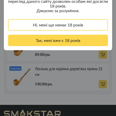
перегляд даного сайту дозволен особам які досягли
18 років.
Портсигар для сигарет Focus із USB
Новинка
Дякуємо за розуміння.
запальничкою на 20 сиг
Ні, мені ще немає 18 років
269.00грн.
Люлька для куріння дерев'яна пряма 13см
Новинка
Так, мені вже є 18 років
89.00грн.
Люлька для куріння дерев'яна пряма 21
Новинка
см
140.00грн.