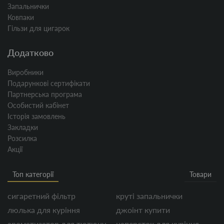
Запальнички
Ковпаки
Гільзи для цигарок
Додатково
Виробники
Подарункові сертифікати
Партнерська програма
Особистий кабінет
Історія замовлень
Закладки
Розсилка
Акції
Топ категорії
Товари
сигаретний фільтр
круті запальнички
люлька для куріння
джоінт купити
ароматизатор для тютюну
наперсток для куріння