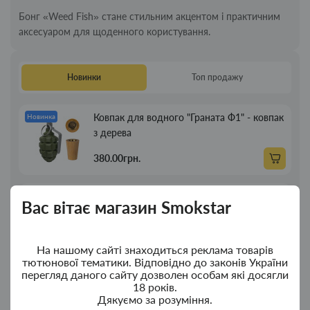
Бонг «Weed Fish» стане стильним акцентом і практичним
аксесуаром для щоденного користування.
Новинки
Топ продажу
Ковпак для водного "Граната Ф1" - ковпак
Новинка
з дерева
380.00грн.
Ковпак для водного "Граната Ф1" - ковпак
Новинка
Вас вітає магазин Smokstar
композит
350.00грн.
На нашому сайті знаходиться реклама товарів
тютюнової тематики. Відповідно до законів України
перегляд даного сайту дозволен особам які досягли
Портсигар для сигарет Focus із USB
Новинка
18 років.
запальничкою на 20 сиг
Дякуємо за розуміння.