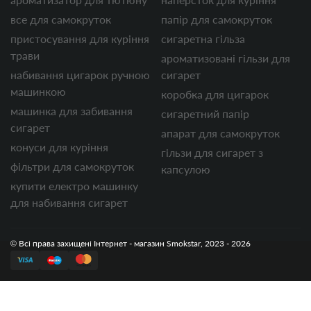
все для самокруток
папір для самокруток
пристосування для куріння
сигаретна гільза
трави
ароматизовані гільзи для
набивання цигарок ручною
сигарет
машинкою
коробка для цигарок
машинка для забивання
сигаретний папір
сигарет
апарат для самокруток
конуси для куріння
гільзи для сигарет з
фільтри для самокруток
капсулою
купити електро машинку
для набивання сигарет
© Всі права захищені Інтернет - магазин Smokstar, 2023 - 2026