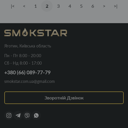
|<
<
1
2
3
4
5
6
>
>|
Яготин, Київська область
Пн - Пт 8:00 - 20:00
Сб - Нд 8:00 - 17:00
+380 (66) 089-77-79
smokstar.com.ua@gmail.com
Зворотній Дзвінок