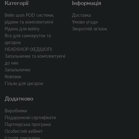
Категорії
Інформація
Вейп шоп POD системи,
Доставка
рідини та комплектуючі
Умови угоди
Рідина для вейпу
Зворотній звʼязок
Все для самокруток та
цигарок
HEADSHOP (ХЕДШОП)
Запальнички та комплектуючі
до них
Запальнички
Ковпаки
Гільзи для цигарок
Додатково
Виробники
Подарункові сертифікати
Партнерська програма
Особистий кабінет
Історія замовлень