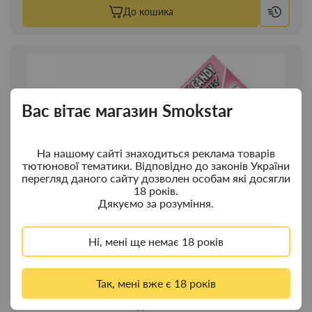
До кошика
Вас вітає магазин Smokstar
На нашому сайті знаходиться реклама товарів
тютюнової тематики. Відповідно до законів України
перегляд даного сайту дозволен особам які досягли
18 років.
Дякуємо за розуміння.
Ні, мені ще немає 18 років
Так, мені вже є 18 років
Папір для самокруток JUICY JAY’S COTTON CANDY KING
SIZE SLIM зі смаком солодкої вати