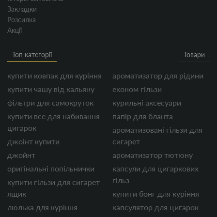
Закладки
Розсилка
Акції
Топ категорії
Товари
купити ковпак для куріння
ароматизатор для рідини
купити чашу від кальяну
економ гільзи
фільтри для самокруток
курильні аксесуари
купити все для набивання
папір для бланта
цигарок
ароматизовані гільзи для
джоінт купити
сигарет
джойнт
ароматизатор тютюну
оригінальні попільнички
капсули для цигаркових
гільз
купити гільзи для сигарет
ящик
купити бонг для куріння
люлька для куріння
капсулятор для цигарок