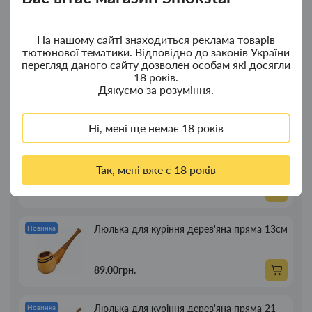
з дерева
380.00грн.
На нашому сайті знаходиться реклама товарів
тютюнової тематики. Відповідно до законів України
перегляд даного сайту дозволен особам які досягли
Ковпак для водного "Граната Ф1" - ковпак
Новинка
18 років.
композит
Дякуємо за розуміння.
350.00грн.
Ні, мені ще немає 18 років
Портсигар для сигарет Focus із USB
Новинка
запальничкою на 20 сиг
Так, мені вже є 18 років
269.00грн.
Люлька для куріння дерев'яна пряма 13см
Новинка
89.00грн.
Люлька для куріння дерев'яна пряма 21
Новинка