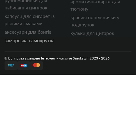
ручні машинки для
ароматична карта для
набивання цигарок
тютюну
капсули для сигарет із
красиві попільнички у
різними смаками
подарунок
аксесуари для бонгів
кульки для цигарок
заморська самокрутка
© Всі права захищені Інтернет - магазин Smokstar, 2023 - 2026