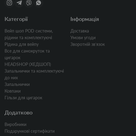
Категорії
Інформація
Вейп шоп POD системи,
Доставка
рідини та комплектуючі
Умови угоди
Рідина для вейпу
Зворотній звʼязок
Все для самокруток та
цигарок
HEADSHOP (ХЕДШОП)
Запальнички та комплектуючі
до них
Запальнички
Ковпаки
Гільзи для цигарок
Додатково
Виробники
Подарункові сертифікати