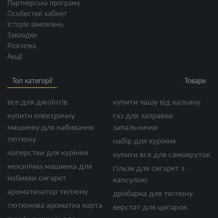
Партнерська програма
Особистий кабінет
Історія замовлень
Закладки
Розсилка
Акції
Топ категорії
Товари
все для джоїнтів
купити чашу від кальяну
купити електричну
газ для заправки
машинку для набивання
запальнички
тютюну
набір для куріння
наперстки для куріння
купити все для самокруток
механічна машинка для
гільзи для сигарет з
набивки сигарет
капсулою
ароматизатор тютюну
дробарка для тютюну
тютюнова ароматна карта
верстат для цигарок