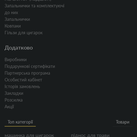
Запальнички та комплектуючі
до них
Запальнички
Ковпаки
Гільзи для цигарок
Додатково
Виробники
Подарункові сертифікати
Партнерська програма
Особистий кабінет
Історія замовлень
Закладки
Розсилка
Акції
Топ категорії
Товари
машинка для цигарок
піднос для трави