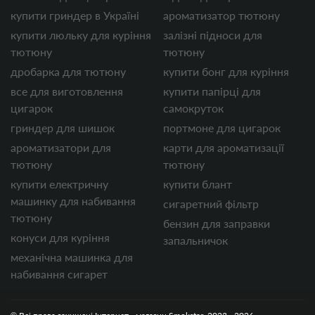
купити гриндер в Україні
ароматизатор тютюну
купити люльку для куріння
залізні підноси для
тютюну
тютюну
дробарка для тютюну
купити бонг для куріння
все для виготовлення
купити папірці для
цигарок
самокруток
гриндер для шишок
портмоне для цигарок
ароматизатори для
карти для ароматизації
тютюну
тютюну
купити електричну
купити блант
машинку для набивання
сигаретний фільтр
тютюну
бензин для заправки
конуси для куріння
запальничок
механічна машинка для
набивання сигарет