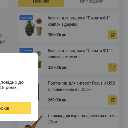
Новинки
Топ продажу
Ковпак для водного "Граната Ф1" -
Новинка
ковпак з дерева
380.00грн.
ю,
per
Ковпак для водного "Граната Ф1" -
Новинка
ковпак композит
350.00грн.
дповідно до
Портсигар для сигарет Focus із USB
Новинка
18 років.
запальничкою на 20 сиг
269.00грн.
років
Люлька для куріння дерев'яна пряма
Новинка
13см