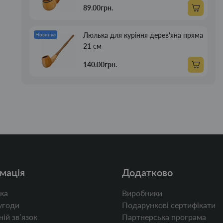
89.00грн.
Люлька для куріння дерев'яна пряма
Новинка
21 см
140.00грн.
мація
Додатково
ка
Виробники
угоди
Подарункові сертифікати
ій звʼязок
Партнерська програма