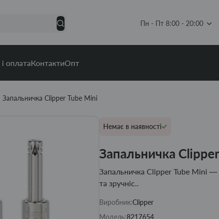
Пн - Пт 8:00 - 20:00
 і оплата
Контакти
Опт
Запальничка Clipper Tube Mini
Немає в наявності
Запальничка Clipper
Запальничка Clipper Tube Mini — 
та зручніс..
Виробник:
Clipper
Модель:
8217654