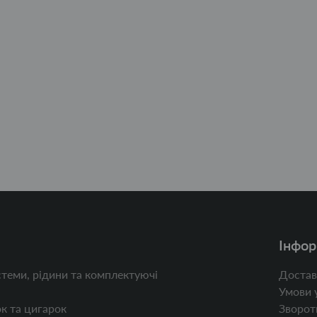
Інфор
теми, рідини та комплектуючі
Достав
Умови 
к та цигарок
Зворотн