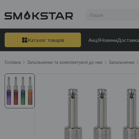
Каталог товарів
Акції
Новини
Доставка
Головна
Запальнички та комплектуючі до них
Запальнички