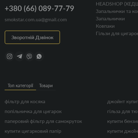
HEADSHOP (ХЕД
+380 (66) 089-77-79
Запальнички та ко
Запальнички
smokstar.com.ua@gmail.com
Ковпаки
Гільзи для цигаро
Зворотній Дзвінок
Топ категорії
Товари
фільтр для косяка
джойнт купи
попільничка для цигарок
гільза для т
паперовий фільтр для самокруток
купити бензи
купити цигарковий папір
купити джоїн