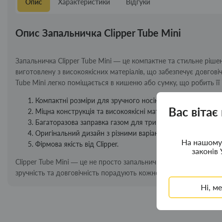
Опис
Характеристики
Відгуки
Опис Запальничка Clipper Tube Mini
Запальничка Clipper Tube Mini — це компактне та стильне рішенн
виготовлену з високоякісних матеріалів, що забезпечує довговіч
Tube Mini легко поміщається в кишеню або сумку, що робить ї
Компактні розміри для зручного носіння.
Вас вітає
Міцна конструкція та високоякісні матеріали.
Багаторазова заправка газом для тривалого використанн
Оригінальний дизайн з різними варіантами оформлення.
На нашому 
Фірмова якість від Clipper.
законів 
Clipper Tube Mini — це не просто запальничка, а стильний аксе
зручність та довговічність порадують кожного поціновувача фу
Ні, м