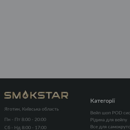
Категорії
Яготин, Київська область
Вейп шоп POD сис
Пн - Пт 8:00 - 20:00
Рідина для вейпу
Все для самокруто
Сб - Нд 8:00 - 17:00