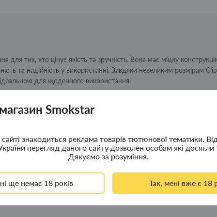
я для тих, хто цінує якість та зручність. Вона має міцну конструкці
ність та надійність у використанні. Завдяки невеликим розмірам Clip
ї ідеальною для щоденного використання.
 магазин Smokstar
я.
сайті знаходиться реклама товарів тютюнової тематики. Ві
України перегляд даного сайту дозволен особам які досягли 
Дякуємо за розуміння.
суар, що стане незамінним супутником у повсякденному житті. Її
нкціональних аксесуарів.
ені ще немає 18 років
Так, мені вже є 18 