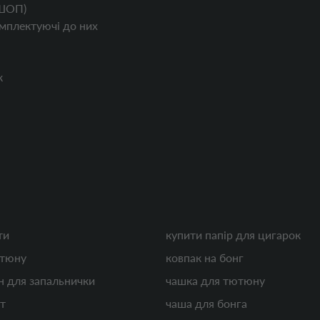
ШОП)
мплектуючі до них
к
ти
купити папір для цигарок
ютюну
ковпак на бонг
н для запальнички
чашка для тютюну
т
чаша для бонга