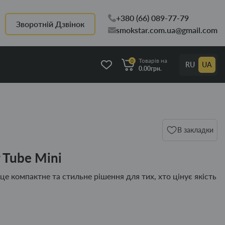
+380 (66) 089-77-79
Зворотній Дзвінок
smokstar.com.ua@gmail.com
Товарів на
0
RU
UA
0.00грн.
В закладки
 Tube Mini
це компактне та стильне рішення для тих, хто цінує якість