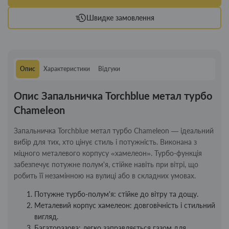
Швидке замовлення
Опис
Характеристики
Відгуки
Опис Запальничка Torchblue метал турбо
Chameleon
Запальничка Torchblue метал турбо Chameleon — ідеальний
вибір для тих, хто цінує стиль і потужність. Виконана з
міцного металевого корпусу «хамелеон». Турбо-функція
забезпечує потужне полум'я, стійке навіть при вітрі, що
робить її незамінною на вулиці або в складних умовах.
Потужне турбо-полум'я: стійке до вітру та дощу.
Металевий корпус хамелеон: довговічність і стильний
вигляд.
Багаторазова: легко заправляється газом для