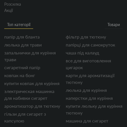
Розсилка
Акції
Топ категорії
Товари
папір для бланта
фільтр для тютюну
люлька для трави
папірці для самокруток
запальнички для куріння
чаша під калауд
трави
все для виготовлення
сигаретний папір
цигарок
ковпак на бонг
карти для ароматизації
тютюну
купити ковпак для куріння
люлька для куріння
электрическая машинка
для набивки сигарет
наперстки для куріння
ароматизатор для тютюну
купити люльку для куріння
тютюну
гільзи для сигарет з
капсулою
машина для сигарет