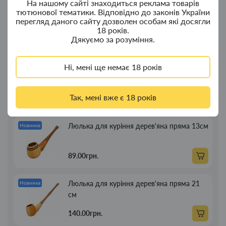
На нашому сайті знаходиться реклама товарів
Ковпак для водного "Граната Ф1" - ковпак
тютюнової тематики. Відповідно до законів України
Новинка
перегляд даного сайту дозволен особам які досягли
композит
18 років.
Дякуємо за розуміння.
350.00грн.
Ні, мені ще немає 18 років
Портсигар для сигарет Focus із USB
Новинка
запальничкою на 20 сиг
Так, мені вже є 18 років
269.00грн.
Люлька для куріння дерев'яна пряма 13см
Новинка
89.00грн.
Люлька для куріння дерев'яна пряма 21
Новинка
см
140.00грн.