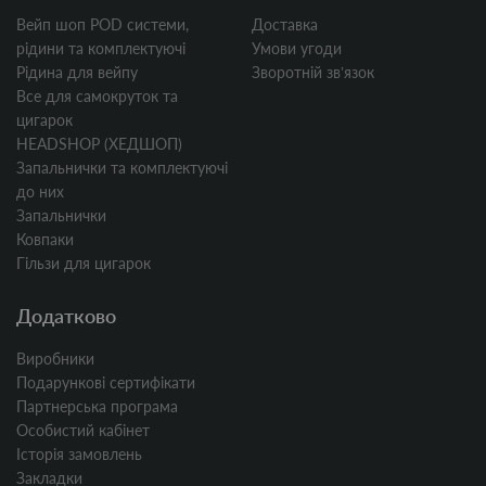
Вейп шоп POD системи,
Доставка
рідини та комплектуючі
Умови угоди
Рідина для вейпу
Зворотній звʼязок
Все для самокруток та
цигарок
HEADSHOP (ХЕДШОП)
Запальнички та комплектуючі
до них
Запальнички
Ковпаки
Гільзи для цигарок
Додатково
Виробники
Подарункові сертифікати
Партнерська програма
Особистий кабінет
Історія замовлень
Закладки