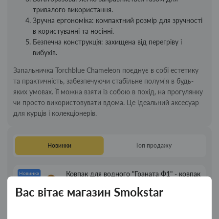
тривалого використання.
Зручна ергономіка: компактний розмір для зручності
в користуванні та носінні.
Безпечна конструкція: захищена від перегріву і
вибухів.
Запальничка Torchblue Chameleon поєднує в собі естетику
та практичність, забезпечуючи стабільне полум'я в будь-
яких умовах. Її можна взяти із собою в похід, на прогулянку
чи просто використовувати вдома. Це ідеальний аксесуар
для курців і колекціонерів.
Новинки
Топ продажу
Ковпак для водного "Граната Ф1" - ковпак
Новинка
з дерева
Вас вітає магазин Smokstar
380.00грн.