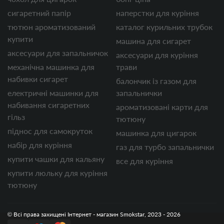
сигаретний папір
наперстки для куріння
тютюн ароматизований
каталог курильних трубок
купити
машина для сигарет
аксесуари для запальничок
аксесуари для куріння
механічна машинка для
трави
набивки сигарет
балончик із газом для
електричні машинки для
запальнички
набивання сигаретних
ароматизовані карти для
гільз
тютюну
піднос для самокруток
машинка для цигарок
набір для куріння
газ для турбо запальнички
купити чашки для кальяну
все для куріння
купити люльку для куріння
тютюну
© Всі права захищені Інтернет - магазин Smokstar, 2023 - 2026