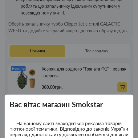
роблять цю запальничку ідеальним супутником у
повсякденному житті.
Оберіть запальничку турбо Clipper Jet в стилі GALACTIC
WEED та додайте яскравий акцент до свого образу щодня.
Новинки
Топ продажу
Ковпак для водного "Граната Ф1" - ковпак
Новинка
з дерева
380.00грн.
Вас вітає магазин Smokstar
Ковпак для водного "Граната Ф1" - ковпак
Новинка
композит
350.00грн.
На нашому сайті знаходиться реклама товарів
тютюнової тематики. Відповідно до законів України
перегляд даного сайту дозволен особам які досягли