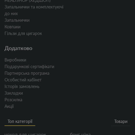
HEADSHOP (ХЕДШОП)
Запальнички та комплектуючі
до них
Запальнички
Ковпаки
Гільзи для цигарок
Додатково
Виробники
Подарункові сертифікати
Партнерська програма
Особистий кабінет
Історія замовлень
Закладки
Розсилка
Акції
Топ категорії
Товари
чохол для цигарок
бонг ціна