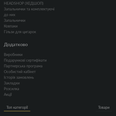
HEADSHOP (ХЕДШОП)
Запальнички та комплектуючі
до них
Запальнички
Ковпаки
Гільзи для цигарок
Додатково
Виробники
Подарункові сертифікати
Партнерська програма
Особистий кабінет
Історія замовлень
Закладки
Розсилка
Акції
Топ категорії
Товари