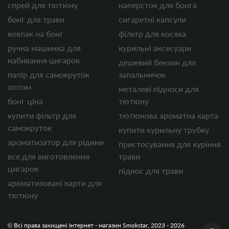
спрей для тютюну
наперсток для бонга
бонг для трави
сигаретні капсули
ковпак на бонг
фільтр для косяка
ручна машинка для
курильні аксесуари
набивання цигарок
дешевий бензин для
папір для самокруток
запальничок
оптом
металеві підноси для
бонг ціна
тютюну
купити фільтр для
тютюнова ароматна карта
самокруток
купити курильну трубку
ароматизатор для рідини
пристосування для куріння
все для виготовлення
трави
цигарок
піднос для трави
ароматизовані карти для
тютюну
© Всі права захищені Інтернет - магазин Smokstar, 2023 - 2026