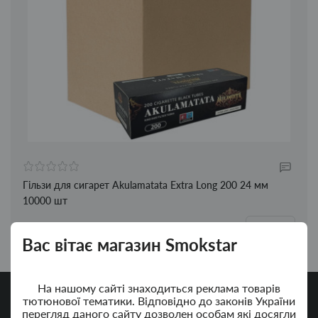
Гільзи для сигарет Akulamatata Extra Long 200 24 мм
10000 шт
3000.00грн.
Вас вітає магазин Smokstar
На нашому сайті знаходиться реклама товарів
тютюнової тематики. Відповідно до законів України
перегляд даного сайту дозволен особам які досягли