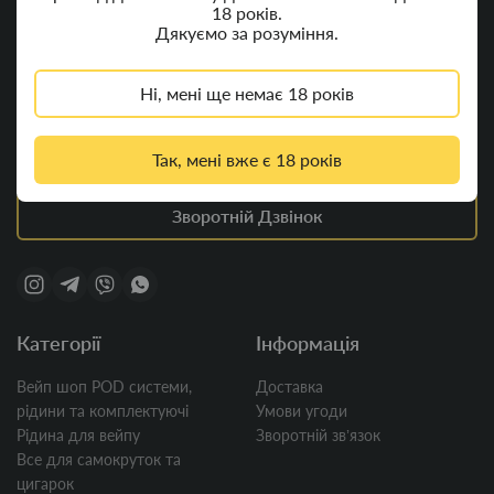
18 років.
Яготин, Київська область
Дякуємо за розуміння.
Пн - Пт 8:00 - 20:00
Сб - Нд 8:00 - 17:00
Ні, мені ще немає 18 років
+380 (66) 089-77-79
smokstar.com.ua@gmail.com
Так, мені вже є 18 років
Зворотній Дзвінок
Категорії
Інформація
Вейп шоп POD системи,
Доставка
рідини та комплектуючі
Умови угоди
Рідина для вейпу
Зворотній звʼязок
Все для самокруток та
цигарок