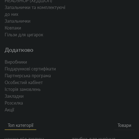
HEADSHOP (ХЕДШОП)
Запальнички та комплектуючі
до них
Запальнички
Ковпаки
Гільзи для цигарок
Додатково
Виробники
Подарункові сертифікати
Партнерська програма
Особистий кабінет
Історія замовлень
Закладки
Розсилка
Акції
Топ категорії
Товари
чашка під тютюн
трубка для куріння