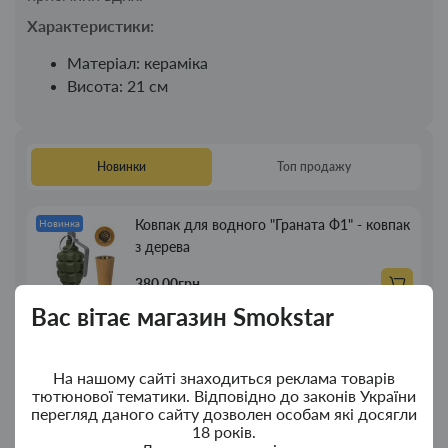
Характеристики:
Матеріал: кераміка
Висота: 21 см
Новинки
Топ продажу
Ковпак для водного "Граната Ф1" - ковпак
Новинка
з дерева
380.00грн.
Вас вітає магазин Smokstar
Ковпак для водного "Граната Ф1" - ковпак
Новинка
композит
На нашому сайті знаходиться реклама товарів
тютюнової тематики. Відповідно до законів України
350.00грн.
перегляд даного сайту дозволен особам які досягли
18 років.