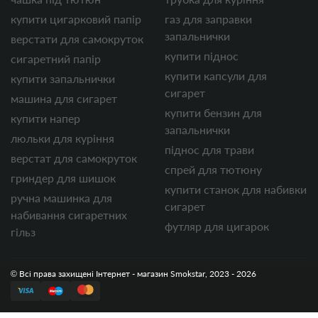
купити цигарковий папір
газ для заправки
запальнички
верстати для самокруток
купити піднос
сигаретний папір
купити капсули для
купити запальнички
сигарет
машина для сигарет
купити бензин для
купити напер
запальнички
люльки для куріння
піднос для трави
верстат для самокруток
спрей для тютюну
гриндер для шишок
купити станок для набивки
ручна машинка для
сигарет
набивання сигаретних
футляр для цигарок
гільз
© Всі права захищені Інтернет - магазин Smokstar, 2023 - 2026