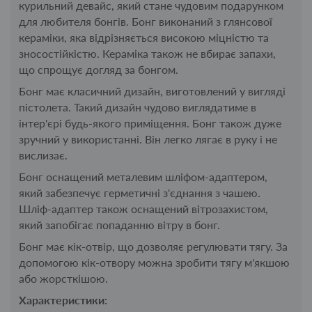
курильний девайс, який стане чудовим подарунком
для любителя бонгів. Бонг виконаний з глянсової
кераміки, яка відрізняється високою міцністю та
зносостійкістю. Кераміка також не вбирає запахи,
що спрощує догляд за бонгом.
Бонг має класичний дизайн, виготовлений у вигляді
пістолета. Такий дизайн чудово виглядатиме в
інтер'єрі будь-якого приміщення. Бонг також дуже
зручний у використанні. Він легко лягає в руку і не
вислизає.
Бонг оснащений металевим шліфом-адаптером,
який забезпечує герметичні з'єднання з чашею.
Шліф-адаптер також оснащений вітрозахистом,
який запобігає попаданню вітру в бонг.
Бонг має кік-отвір, що дозволяє регулювати тягу. За
допомогою кік-отвору можна зробити тягу м'якшою
або жорсткішою.
Характеристики: