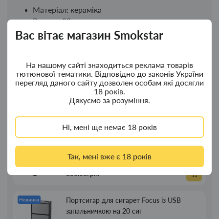
Матеріал: кераміка
Висота: 22 см
Вас вітає магазин Smokstar
Новинки
Топ продажу
На нашому сайті знаходиться реклама товарів
тютюнової тематики. Відповідно до законів України
перегляд даного сайту дозволен особам які досягли
Ковпак для водного "Граната Ф1" - ковпак
Новинка
18 років.
Дякуємо за розуміння.
з дерева
380.00грн.
Ні, мені ще немає 18 років
Ковпак для водного "Граната Ф1" - ковпак
Новинка
композит
Так, мені вже є 18 років
350.00грн.
Портсигар для сигарет Focus із USB
Новинка
запальничкою на 20 сиг