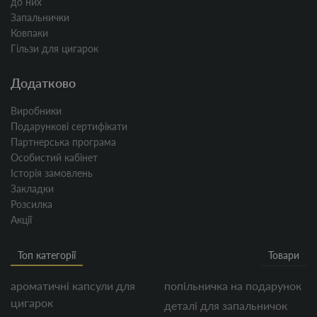
до них
Запальнички
Ковпаки
Гільзи для цигарок
Додатково
Виробники
Подарункові сертифікати
Партнерська програма
Особистий кабінет
Історія замовлень
Закладки
Розсилка
Акції
Топ категорії
Товари
ароматичні капсули для
попільничка на подарунок
цигарок
деталі для запальничок