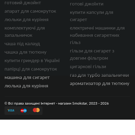
готовий джойнт
готові джоїнти
апарат для самокруток
купити капсули для
люльки для куріння
сигарет
комплектуючі для
електричні машинки для
запальничок
набивання сигаретних
гільз
чаша під калауд
гільзи для сигарет з
чашка для тютюну
довгим фільтром
купити гриндер в Україні
цигаркові гільзи
папірці для самокруток
газ для турбо запальнички
машина для сигарет
ароматизатор для тютюну
люлька для куріння
© Всі права захищені Інтернет - магазин Smokstar, 2023 - 2026