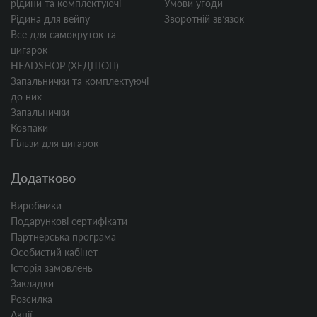
рідини та комплектуючі
Умови угоди
Рідина для вейпу
Зворотній звʼязок
Все для самокруток та
цигарок
HEADSHOP (ХЕДШОП)
Запальнички та комплектуючі
до них
Запальнички
Ковпаки
Гільзи для цигарок
Додатково
Виробники
Подарункові сертифікати
Партнерська програма
Особистий кабінет
Історія замовлень
Закладки
Розсилка
Акції