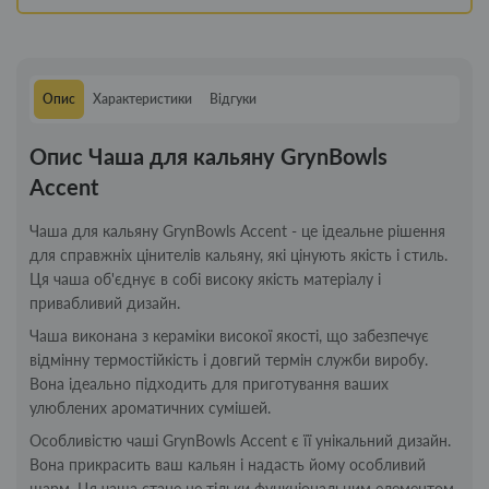
Опис
Характеристики
Відгуки
Опис Чаша для кальяну GrynBowls
Accent
Чаша для кальяну GrynBowls Accent - це ідеальне рішення
для справжніх цінителів кальяну, які цінують якість і стиль.
Ця чаша об'єднує в собі високу якість матеріалу і
привабливий дизайн.
Чаша виконана з кераміки високої якості, що забезпечує
відмінну термостійкість і довгий термін служби виробу.
Вона ідеально підходить для приготування ваших
улюблених ароматичних сумішей.
Особливістю чаші GrynBowls Accent є її унікальний дизайн.
Вона прикрасить ваш кальян і надасть йому особливий
шарм. Ця чаша стане не тільки функціональним елементом,