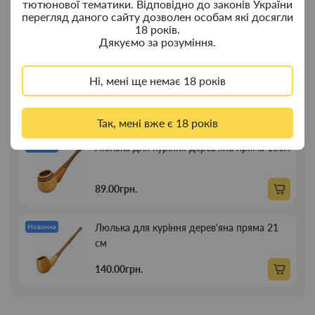
композит
тютюнової тематики. Відповідно до законів України
перегляд даного сайту дозволен особам які досягли
18 років.
350.00грн.
Дякуємо за розуміння.
Портсигар для сигарет Focus із USB
Новинка
Ні, мені ще немає 18 років
запальничкою на 20 сиг
269.00грн.
Так, мені вже є 18 років
Люлька для куріння дерев'яна пряма 13см
Новинка
89.00грн.
Люлька для куріння дерев'яна пряма 21
Новинка
см
140.00грн.