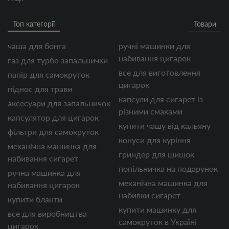
Топ категорії
Товари
чаша для бонга
ручні машинки для
набивання цигарок
газ для турбо запальнички
все для виготовлення
папір для самокруток
цигарок
піднос для трави
капсули для сигарет із
аксесуари для запальничок
різними смаками
капсулятор для цигарок
купити чашу від кальяну
фільтри для самокруток
конуси для куріння
механічна машинка для
гриндер для шишок
набивання сигарет
попільничка на подарунок
ручна машинка для
механічна машинка для
набивання цигарок
набивки сигарет
купити бланти
купити машинку для
все для виробництва
самокруток в Україні
цигарок