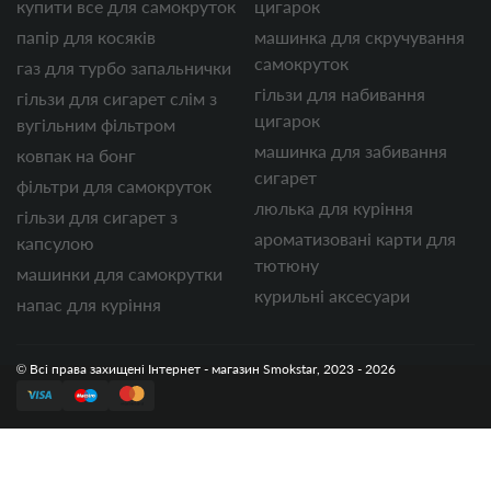
купити все для самокруток
цигарок
папір для косяків
машинка для скручування
самокруток
газ для турбо запальнички
гільзи для набивання
гільзи для сигарет слім з
цигарок
вугільним фільтром
машинка для забивання
ковпак на бонг
сигарет
фільтри для самокруток
люлька для куріння
гільзи для сигарет з
ароматизовані карти для
капсулою
тютюну
машинки для самокрутки
курильні аксесуари
напас для куріння
© Всі права захищені Інтернет - магазин Smokstar, 2023 - 2026