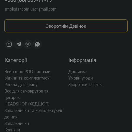
smokstar.com.ua@gmail.com
Зворотній Дзвінок
Категорії
Інформація
Вейп шоп POD системи,
Доставка
рідини та комплектуючі
Умови угоди
Рідина для вейпу
Зворотній звʼязок
Все для самокруток та
цигарок
HEADSHOP (ХЕДШОП)
Запальнички та комплектуючі
до них
Запальнички
Ковпаки