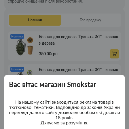
спрощує очищення після використання.
Новинки
Топ продажу
Ковпак для водного "Граната Ф1" - ковпак
Новинка
з дерева
380.00грн.
Ковпак для водного "Граната Ф1" - ковпак
Новинка
композит
Вас вітає магазин Smokstar
350.00грн.
На нашому сайті знаходиться реклама товарів
Портсигар для сигарет Focus із USB
Новинка
тютюнової тематики. Відповідно до законів України
запальничкою на 20 сиг
перегляд даного сайту дозволен особам які досягли
18 років.
269.00грн.
Дякуємо за розуміння.