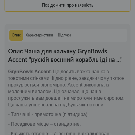
Повідомити про наявність
Опис
Характеристики
Відгуки
Опис Чаша для кальяну GrynBowls
Accent "рускій воєнний корабль іді на ..."
GrynBowls Accent
. Це досить важка чашка з
товстими стінками. Її дно рівне, завдяки чому тютюн
прокурюється рівномірно. Accent виконана із
молочним випалом. Це означає, що чаша
прослужить вам довше і не мироточитиме сиропом.
Ця чаша універсальна під будь-які тютюни.
- Тип чаші - прямоточна (п'ятидира).
- Посадкове місце – стандартне.
- Кількість отворів – 7, всі рівні відкалібровані.