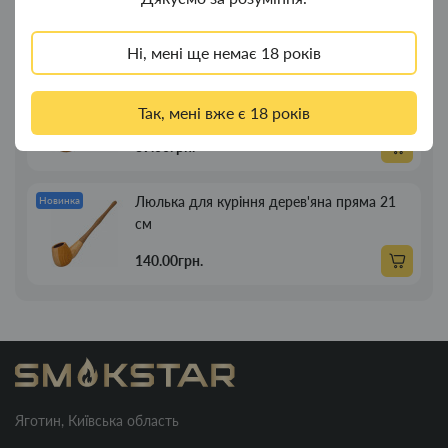
269.00грн.
Ні, мені ще немає 18 років
Люлька для куріння дерев'яна пряма 13см
Новинка
Так, мені вже є 18 років
89.00грн.
Люлька для куріння дерев'яна пряма 21
Новинка
см
140.00грн.
Яготин, Київська область