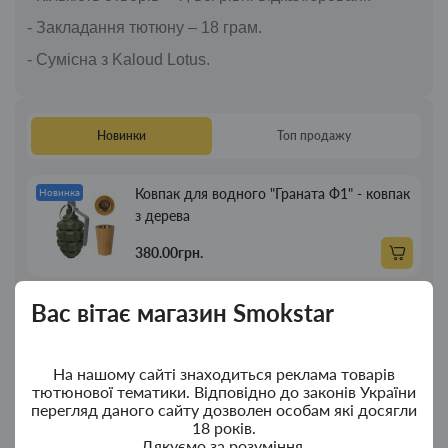
- Закладання тютюну – 18 грам.
- Сумісна з Kaloud Lotus.
Першоджерело:
https://smoksta
dlya-
kalyanu-
Новинки
Топ продажу
grynbowls-
accent
Ковпак для водного "Граната Ф1" - ковпак
Новинка
з дерева
380.00грн.
Вас вітає магазин Smokstar
Ковпак для водного "Граната Ф1" - ковпак
Новинка
композит
350.00грн.
На нашому сайті знаходиться реклама товарів
тютюнової тематики. Відповідно до законів України
перегляд даного сайту дозволен особам які досягли
Портсигар для сигарет Focus із USB
Новинка
18 років.
запальничкою на 20 сиг
Дякуємо за розуміння.