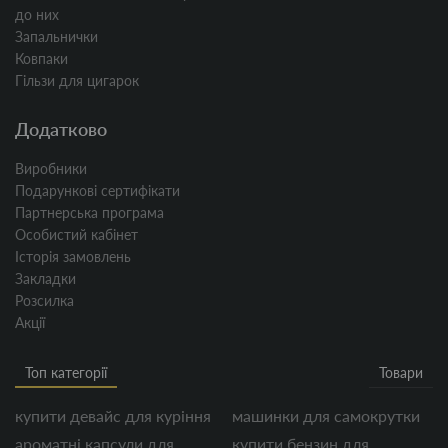
до них
Запальнички
Ковпаки
Гільзи для цигарок
Додатково
Виробники
Подарункові сертифікати
Партнерська програма
Особистий кабінет
Історія замовлень
Закладки
Розсилка
Акції
Топ категорії
Товари
купити девайс для куріння
машинки для самокрутки
ароматні капсули для
купити бензин для