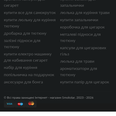
сигарет
запальнички
купити все для самокруток
люлька для куріння трави
купити люльку для куріння
купити запальнички
тютюну
коробочка для цигарок
дробарка для тютюну
металеві підноси для
залізні підноси для
тютюну
тютюну
капсули для цигаркових
купити електро машинку
гільз
для набивання сигарет
люлька для трави
набір для куріння
ароматизатори для
попільничка на подарунок
тютюну
аксесуари для бонга
купити папір для цигарок
© Всі права захищені Інтернет - магазин Smokstar, 2023 - 2026