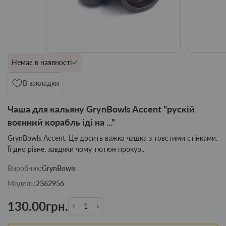
Немає в наявності
В закладки
Чаша для кальяну GrynBowls Accent "рускій
воєнний корабль іді на ..."
GrynBowls Accent. Це досить важка чашка з товстими стінками.
Її дно рівне, завдяки чому тютюн прокур..
Виробник:
GrynBowls
Модель:
2362956
130.00грн.