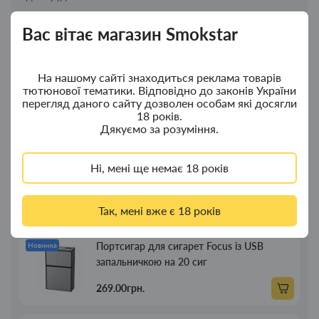
Вас вітає магазин Smokstar
Новинки
Топ продажу
На нашому сайті знаходиться реклама товарів
Ковпак для водного "Граната Ф1" - ковпак
Новинка
тютюнової тематики. Відповідно до законів України
з дерева
перегляд даного сайту дозволен особам які досягли
18 років.
380.00грн.
Дякуємо за розуміння.
Ковпак для водного "Граната Ф1" - ковпак
Новинка
Ні, мені ще немає 18 років
композит
350.00грн.
Так, мені вже є 18 років
Портсигар для сигарет Focus із USB
Новинка
запальничкою на 20 сиг
269.00грн.