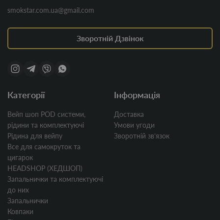
smokstar.com.ua@gmail.com
Зворотній Дзвінок
Категорії
Інформація
Вейп шоп POD системи,
Доставка
рідини та комплектуючі
Умови угоди
Рідина для вейпу
Зворотній звʼязок
Все для самокруток та
цигарок
HEADSHOP (ХЕДШОП)
Запальнички та комплектуючі
до них
Запальнички
Ковпаки