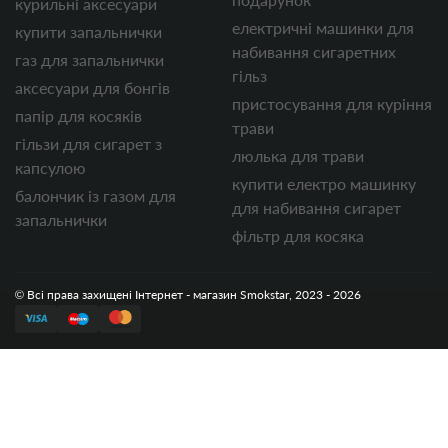
курильні аксесуари
електричні машинки для
купити запальнички
набивання сигаретних
газ для запальнички
гільз
аксесуари для бонгів
пристосування для куріння
папір для косяків
трави
гільзи для сигарет з
люлька для трави
капсулою
купити електро машинку
балончик із газом для
для набивання сигарет
запальнички
фільтр для косяка
© Всі права захищені Інтернет - магазин Smokstar, 2023 - 2026