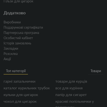
Гільзи для цигарок
Додатково
Виробники
Подарункові сертифікати
Партнерська програма
Особистий кабінет
Історія замовлень
Закладки
Розсилка
Акції
Топ категорії
Товари
гарні запальнички
товари для курців
каталог курильних трубок
все для куріння
кульки для цигарок
папір для сигарет
чохол для цигарок
красиві попільнички у
подарунок