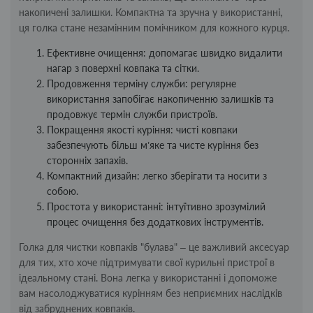
накопичені залишки. Компактна та зручна у використанні,
ця голка стане незамінним помічником для кожного курця.
Ефективне очищення: допомагає швидко видалити
нагар з поверхні ковпака та сітки.
Продовження терміну служби: регулярне
використання запобігає накопиченню залишків та
продовжує термін служби пристроїв.
Покращення якості куріння: чисті ковпаки
забезпечують більш м’яке та чисте куріння без
сторонніх запахів.
Компактний дизайн: легко зберігати та носити з
собою.
Простота у використанні: інтуїтивно зрозумілий
процес очищення без додаткових інструментів.
Голка для чистки ковпаків "булава" – це важливий аксесуар
для тих, хто хоче підтримувати свої курильні пристрої в
ідеальному стані. Вона легка у використанні і допоможе
вам насолоджуватися курінням без неприємних наслідків
від забруднених ковпаків.