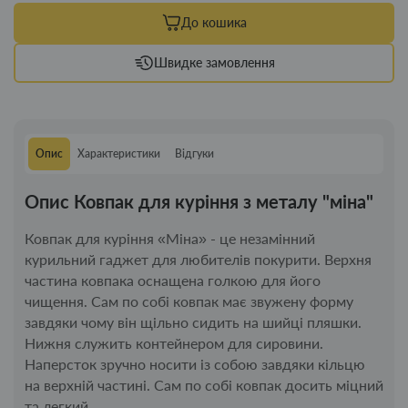
До кошика
Швидке замовлення
Опис
Характеристики
Відгуки
Опис Ковпак для куріння з металу "міна"
Ковпак для куріння «Міна» - це незамінний
курильний гаджет для любителів покурити. Верхня
частина ковпака оснащена голкою для його
чищення. Сам по собі ковпак має звужену форму
завдяки чому він щільно сидить на шийці пляшки.
Нижня служить контейнером для сировини.
Наперсток зручно носити із собою завдяки кільцю
на верхній частині. Сам по собі ковпак досить міцний
та легкий