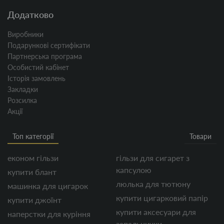
Додатково
Виробники
Подарункові сертифікати
Партнерська програма
Особистий кабінет
Історія замовлень
Закладки
Розсилка
Акції
Топ категорії
Товари
економ гільзи
гільзи для сигарет з
капсулою
купити блант
люлька для тютюну
машинка для цигарок
купити цигарковий папір
купити джоїнт
купити аксесуари для
наперстки для куріння
запальнички