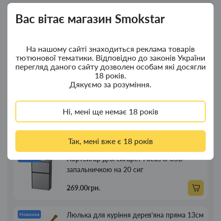
Вас вітає магазин Smokstar
Новинки
Топ продажу
Ковпак для водного "Граната Ф1" - ковпак
Новинка
На нашому сайті знаходиться реклама товарів
тютюнової тематики. Відповідно до законів України
з дерева
перегляд даного сайту дозволен особам які досягли
18 років.
380.00грн.
Дякуємо за розуміння.
Ковпак для водного "Граната Ф1" - ковпак
Новинка
Ні, мені ще немає 18 років
композит
350.00грн.
Так, мені вже є 18 років
Портсигар для сигарет Focus із USB
Новинка
запальничкою на 20 сиг
269.00грн.
Люлька для куріння дерев'яна пряма 13см
Новинка