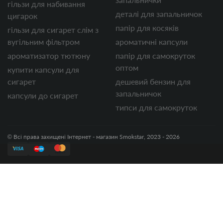
гільзи для набивання
деталі для запальничок
цигарок
папір для косяків
гільзи для сигарет слім з
вугільним фільтром
ароматичні капсули
ароматизатор тютюну
папір для самокруток
оптом
купити капсули для
сигарет
дешевий бензин для
запальничок
капсули до сигарет
типси для самокруток
© Всі права захищені Інтернет - магазин Smokstar, 2023 - 2026