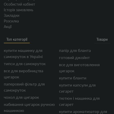
Особистий кабінет
Історія замовлень
Закладки
Розсилка
Акції
Топ категорії
Товари
купити машинку для
папір для бланта
самокруток в Україні
готовий джойнт
типси для самокруток
все для виготовлення
все для виробництва
цигарок
цигарок
купити бланти
паперовий фільтр для
купити капсули для
самокруток
сигарет
чохол для цигарок
тютюн і машинка для
набивання цигарок ручною
сигарет
машинкою
купити ароматизатор для