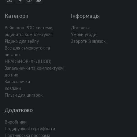
Категорії
Інформація
Вейп шоп POD системи,
Доставка
рідини та комплектуючі
Умови угоди
Рідина для вейпу
Зворотній звʼязок
Все для самокруток та
цигарок
HEADSHOP (ХЕДШОП)
Запальнички та комплектуючі
до них
Запальнички
Ковпаки
Гільзи для цигарок
Додатково
Виробники
Подарункові сертифікати
Партнерська програма