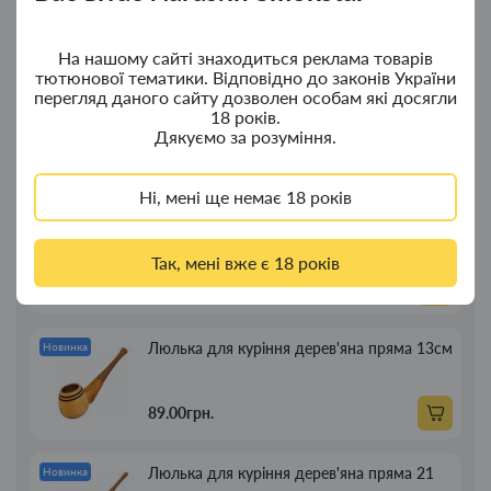
380.00грн.
На нашому сайті знаходиться реклама товарів
тютюнової тематики. Відповідно до законів України
перегляд даного сайту дозволен особам які досягли
Ковпак для водного "Граната Ф1" - ковпак
Новинка
18 років.
композит
Дякуємо за розуміння.
350.00грн.
Ні, мені ще немає 18 років
Портсигар для сигарет Focus із USB
Новинка
запальничкою на 20 сиг
Так, мені вже є 18 років
269.00грн.
Люлька для куріння дерев'яна пряма 13см
Новинка
89.00грн.
Люлька для куріння дерев'яна пряма 21
Новинка