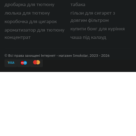
дробарка для тютюну
табака
люлька для тютюну
гільзи для сигарет з
довгим фільтром
коробочка для цигарок
купити бонг для куріння
ароматизатор для тютюну
концентрат
чаша під калауд
© Всі права захищені Інтернет - магазин Smokstar, 2023 - 2026