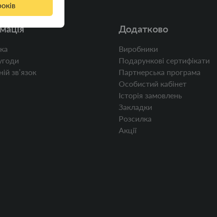
років
мація
Додатково
ка
Виробники
угоди
Подарункові сертифікати
ій звʼязок
Партнерська програма
Особистий кабінет
Історія замовлень
Закладки
Розсилка
Акції