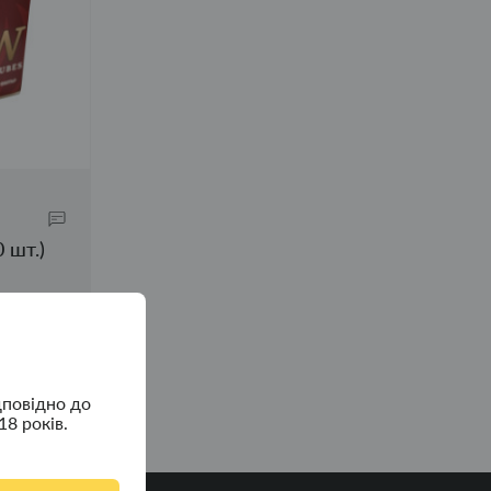
 шт.)
дповідно до
18 років.