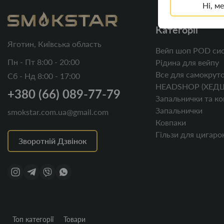
Ні, м
Категорії
Яготин, Київська область
Вейп шоп POD сис
Пн - Пт 8:00 - 20:00
Рідина для вейпу
Все для самокруто
Сб - Нд 8:00 - 17:00
HEADSHOP (ХЕД
+380 (66) 089-77-79
Запальнички та ко
Запальнички
smokstar.com.ua@gmail.com
Ковпаки
Гільзи для цигаро
Зворотній Дзвінок
Топ категорії
Товари