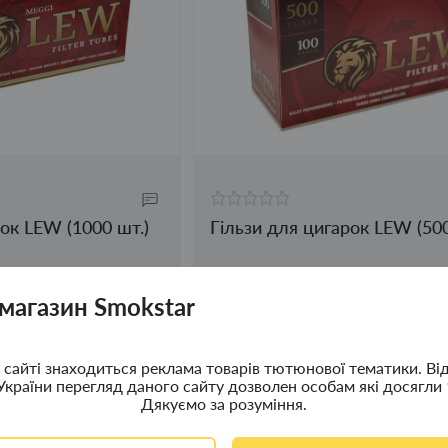
рок LEW (1000 шт.)
Гільзи для цигарок LEW (500
120.00грн.
 магазин Smokstar
сайті знаходиться реклама товарів тютюнової тематики. Ві
України перегляд даного сайту дозволен особам які досягли 
Дякуємо за розуміння.