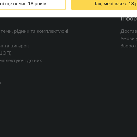
ені ще немає 18 років
Так, мені вже є 18 
Інфор
теми, рідини та комплектуючі
Достав
Умови 
к та цигарок
Зворотн
ШОП)
мплектуючі до них
к