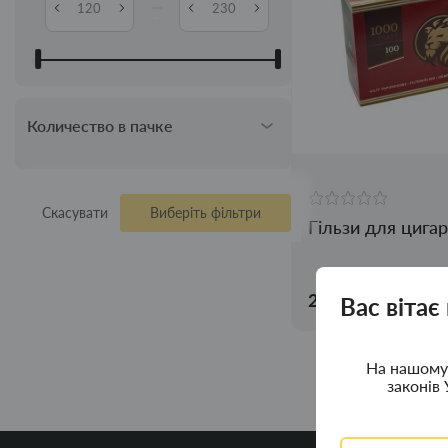
-
Количество в пачке
Скасувати
Виберіть фільтри
Гільзи для цига
230.00грн.
Вас вітає
На нашому 
законів 