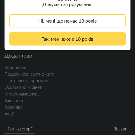
цигарок
Дякуємо за розуміння.
HEADSHOP (ХЕДШОП)
Запальнички та комплектуючі
Ні, мені ще немає 18 років
до них
Запальнички
Ковпаки
Так, мені вже є 18 років
Гільзи для цигарок
Додатково
Виробники
Подарункові сертифікати
Партнерська програма
Особистий кабінет
Історія замовлень
Закладки
Розсилка
Акції
Топ категорії
Товари