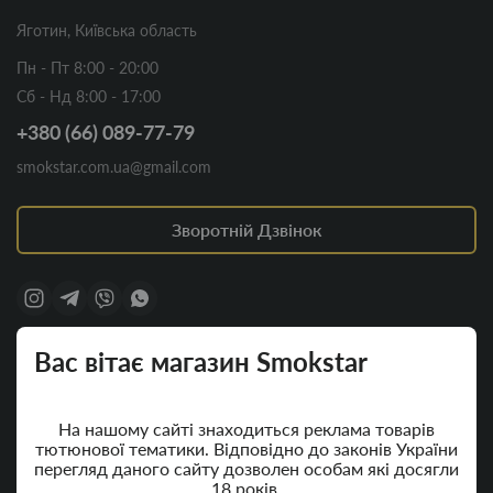
Яготин, Київська область
Пн - Пт 8:00 - 20:00
Сб - Нд 8:00 - 17:00
+380 (66) 089-77-79
smokstar.com.ua@gmail.com
Зворотній Дзвінок
Категорії
Інформація
Вас вітає магазин Smokstar
Вейп шоп POD системи,
Доставка
рідини та комплектуючі
Умови угоди
На нашому сайті знаходиться реклама товарів
тютюнової тематики. Відповідно до законів України
Рідина для вейпу
Зворотній звʼязок
перегляд даного сайту дозволен особам які досягли
Все для самокруток та
18 років.