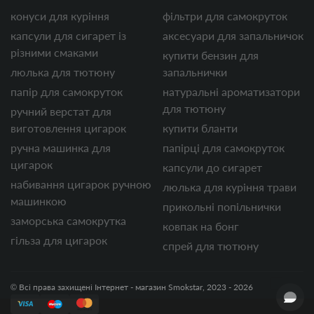
конуси для куріння
фільтри для самокруток
капсули для сигарет із
аксесуари для запальничок
різними смаками
купити бензин для
люлька для тютюну
запальнички
папір для самокруток
натуральні ароматизатори
для тютюну
ручний верстат для
виготовлення цигарок
купити бланти
ручна машинка для
папірці для самокруток
цигарок
капсули до сигарет
набивання цигарок ручною
люлька для куріння трави
машинкою
прикольні попільнички
заморська самокрутка
ковпак на бонг
гільза для цигарок
спрей для тютюну
© Всі права захищені Інтернет - магазин Smokstar, 2023 - 2026