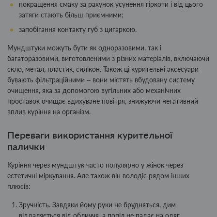
покращення смаку за рахунок усунення гіркоти і від цього
затяги стають більш приємними;
запобігання контакту губ з цигаркою.
Мундштуки можуть бути як одноразовими, так і
багаторазовими, виготовленими з різних матеріалів, включаючи
скло, метал, пластик, силікон. Також ці курительні аксесуари
бувають фільтраційними – вони містять вбудовану систему
очищення, яка за допомогою вугільних або механічних
проставок очищає вдихуване повітря, знижуючи негативний
вплив куріння на організм.
Переваги використання курительної
палички
Куріння через мундштук часто популярно у жінок через
естетичні міркування. Але також він володіє рядом інших
плюсів:
Зручність. Завдяки йому руки не брудняться, дим
віддаляється від обличчя, а попіл не падає на одяг.