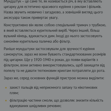
Мундштук – це саме те, як називається річ, в яку вставляють
цигарку для естетично красивого куріння з реклам і фільмів.
Назва звучить незвично і загадково, а зовнішній вигляд цього
аксесуара також привертає увагу.
Конструктивно він являє собою спеціальний тримач з трубкою,
в який вставляється курительний виріб. Через інший, більш
вузький кінець, вдихається дим.
Іноді до нього застосовують
синоніми курительна паличка або фільтр.
Раніше мундштуки застосовували для зручності куріння
самокруток, зараз же вони бувають стандартизованих розмірів
під цигарки. Ще у 1920-1940-х роках, до появи варіантів з
фільтром, вони активно використовувались, щоб захищати від
попелу та не давати тютюновим крихтам потрапляти до рота.
Зараз же, серед основних функцій пристрою можна виділити:
захист пальців від неприємного запаху та нікотинових
плям;
фільтрацію частини смоли, що дозволяє знизити кількість
вдихуваних шкідливих речовин;