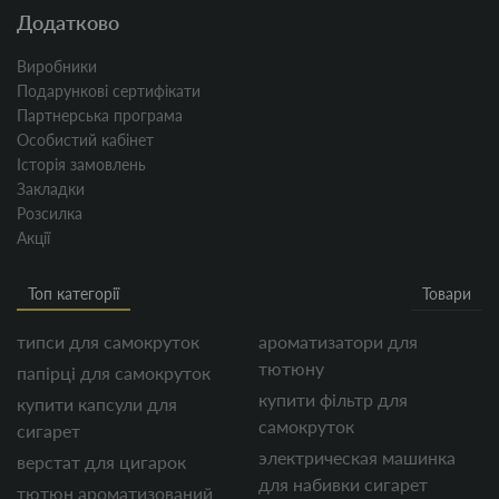
Додатково
Виробники
Подарункові сертифікати
Партнерська програма
Особистий кабінет
Історія замовлень
Закладки
Розсилка
Акції
Топ категорії
Товари
типси для самокруток
ароматизатори для
тютюну
папірці для самокруток
купити фільтр для
купити капсули для
самокруток
сигарет
электрическая машинка
верстат для цигарок
для набивки сигарет
тютюн ароматизований