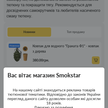
тютюну та покращити тягу. Рекомендується для
досвідчених самокрутчиків та любителів насиченого
смаку тютюну.
Новинки
Топ продажу
Ковпак для водного "Граната Ф1" - ковпак
Новинка
з дерева
380.00грн.
Ковпак для водного "Граната Ф1" - ковпак
Новинка
Вас вітає магазин Smokstar
композит
350.00грн.
На нашому сайті знаходиться реклама товарів
тютюнової тематики. Відповідно до законів України
перегляд даного сайту дозволен особам які досягли
Портсигар для сигарет Focus із USB
Новинка
18 років.
запальничкою на 20 сиг
Дякуємо за розуміння.