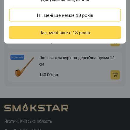
269.00грн.
Ні, мені ще немає 18 років
Люлька для куріння дерев'яна пряма 13см
Новинка
Так, мені вже є 18 років
89.00грн.
Люлька для куріння дерев'яна пряма 21
Новинка
см
140.00грн.
Яготин, Київська область