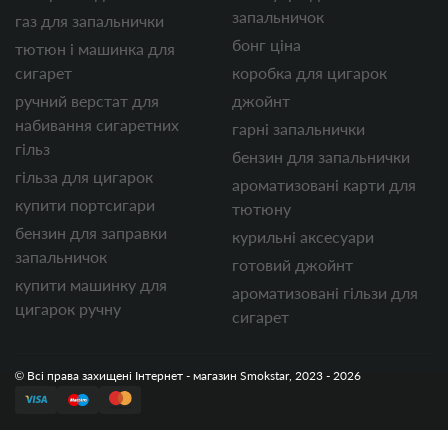
запальничок
газ для запальнички
бонг ціна
тютюн і машинка для
сигарет
коробка для цигарок
ручний верстат для
джойнт
набивання сигаретних
гарні запальнички
гільз
бензин для запальнички
гільза для цигарок
ароматизовані карти для
купити портсигари
тютюну
бензин для заправки
курильні аксесуари
запальничок
готовий джойнт
купити машинку для
ароматизовані гільзи для
цигарок ручну
сигарет
© Всі права захищені Інтернет - магазин Smokstar, 2023 - 2026