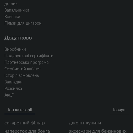
до них
Запальнички
Ковпаки
Гільзи для цигарок
Додатково
Виробники
Подарункові сертифікати
Партнерська програма
Особистий кабінет
Історія замовлень
Закладки
Розсилка
Акції
Топ категорії
Товари
сигаретний фільтр
джоінт купити
наперсток для бонга
аксесуари для бензинових