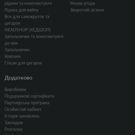
рідини та комплектуючі
Умови угоди
Рідина для вейпу
Зворотній звʼязок
Все для самокруток та
цигарок
HEADSHOP (ХЕДШОП)
Запальнички та комплектуючі
до них
Запальнички
Ковпаки
Гільзи для цигарок
Додатково
Виробники
Подарункові сертифікати
Партнерська програма
Особистий кабінет
Історія замовлень
Закладки
Розсилка