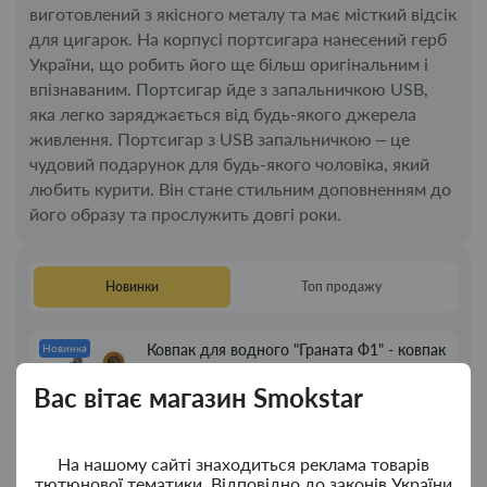
виготовлений з якісного металу та має місткий відсік
для цигарок. На корпусі портсигара нанесений герб
України, що робить його ще більш оригінальним і
впізнаваним. Портсигар йде з запальничкою USB,
яка легко заряджається від будь-якого джерела
живлення. Портсигар з USB запальничкою – це
чудовий подарунок для будь-якого чоловіка, який
любить курити. Він стане стильним доповненням до
його образу та прослужить довгі роки.
Новинки
Топ продажу
Ковпак для водного "Граната Ф1" - ковпак
Новинка
з дерева
Вас вітає магазин Smokstar
380.00грн.
На нашому сайті знаходиться реклама товарів
Ковпак для водного "Граната Ф1" - ковпак
Новинка
тютюнової тематики. Відповідно до законів України