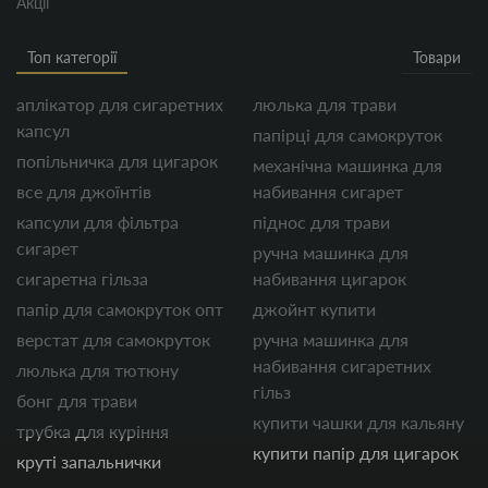
Акції
Топ категорії
Товари
аплікатор для сигаретних
люлька для трави
капсул
папірці для самокруток
попільничка для цигарок
механічна машинка для
все для джоїнтів
набивання сигарет
капсули для фільтра
піднос для трави
сигарет
ручна машинка для
сигаретна гільза
набивання цигарок
папір для самокруток опт
джойнт купити
верстат для самокруток
ручна машинка для
набивання сигаретних
люлька для тютюну
гільз
бонг для трави
купити чашки для кальяну
трубка для куріння
купити папір для цигарок
круті запальнички