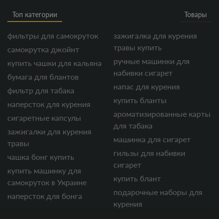
Топ категории
Товары
фильтры для самокруток
зажигалка для курения
травы купить
самокрутка джойнт
ручные машинки для
купить чашки для кальяна
набивки сигарет
бумага для блантов
напас для курения
фильтр для табака
купить бланты
наперсток для курения
ароматизированные карты
сигаретные капсулы
для табака
зажигалки для курения
машинка для сигарет
травы
гильзы для набивки
чашка бонг купить
сигарет
купить машинку для
купить блант
самокруток в Украине
подарочные наборы для
наперсток для бонга
курения