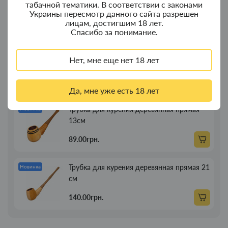
табачной тематики. В соответствии с законами
с дерева
Украины пересмотр данного сайта разрешен
лицам, достигшим 18 лет.
380.00грн.
Спасибо за понимание.
Портсигар для сигарет Focus з USB
Новинка
Нет, мне еще нет 18 лет
зажигалкой 20 сиг
269.00грн.
Да, мне уже есть 18 лет
Трубка для курения деревянная прямая
Новинка
13см
89.00грн.
Трубка для курения деревянная прямая 21
Новинка
см
140.00грн.