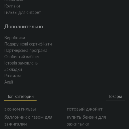
Колпаки
Гильзы для сигарет
Дополнительно
Виробники
Подарункові сертифікати
Партнерська програма
Особистий кабінет
Історія замовлень
Закладки
Розсилка
Акції
Топ категории
Товары
эконом гильзы
готовый джойнт
баллончик с газом для
купить бензин для
зажигалки
зажигалки