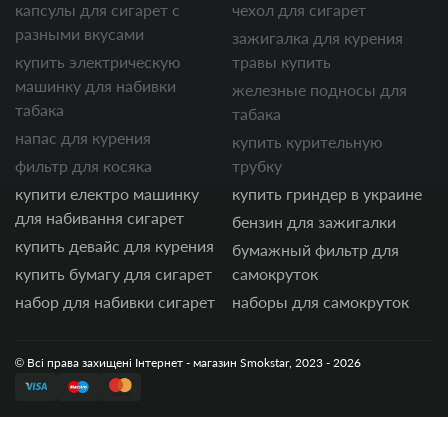
капсулы для сигарет с
чехол для сигарет
разными вкусами
зажигалка для курения
купить электрическую
травы купить
машинку для набивки
железные подносы для
табака
табака
напас для курения
купить курительную
фильтр для косяка
трубку
купити електро машинку
купить гриндер в украине
для набивання сигарет
бензин для зажигалки
купить девайс для курения
бумажный фильтр для
купить бумагу для сигарет
самокруток
набор для набивки сигарет
наборы для самокруток
© Всі права захищені Інтернет - магазин Smokstar, 2023 - 2026