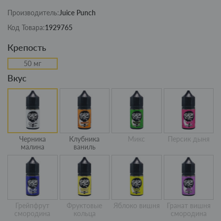
Производитель:
Juice Punch
Код Товара:
1929765
Крепость
50 мг
Вкус
Черника
Клубника
Микс
Персик дыня
малина
ваниль
Грейпфрут
Фруктовые
Яблоко вишня
Гранат вишня
смородина
кольца
смородина