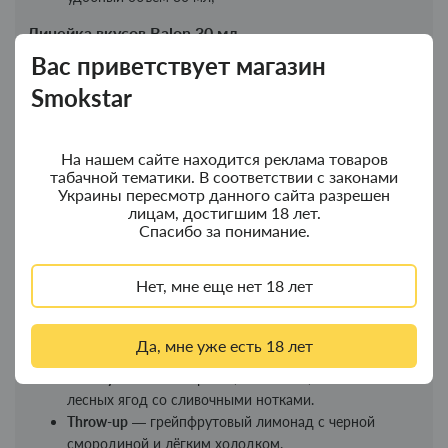
Линейка вкусов Balon 30 мл
Вас приветствует магазин
Block Busters
— сладкая клубника, дополненная
Smokstar
мягкими сливочными оттенками.
Bubble Letter
— нежные фруктовые колечки, тающие
во рту.
На нашем сайте находится реклама товаров
Cartoon
— тропический микс банана и маракуйи с
табачной тематики. В соответствии с законами
лёгкими нотами груши.
Украины пересмотр данного сайта разрешен
Character
— оригинальное сочетание табака и сочной
лицам, достигшим 18 лет.
малины.
Спасибо за понимание.
Fat Cap
— спелый персик в тандеме с медовой
дыней.
Нет, мне еще нет 18 лет
Free Style
— яркое яблоко, дополненное сладкой
вишней.
Old-school
— насыщенная черника с освежающей
Да, мне уже есть 18 лет
спелой малиной.
Roc Style
— микс персика, апельсина, лимона и
лесных ягод со сливочными нотками.
Throw-up
— грейпфрутовый лимонад с черной
смородиной и лёгким холодком.