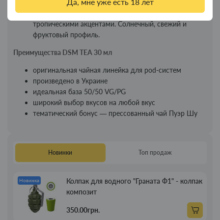
Да, мне уже есть 18 лет
жевательной сладостью. Яркий, сочный и игривый.
Tropical Tea
— чайный микс с ананасом, маракуйей и
тропическими акцентами. Солнечный, свежий и
фруктовый профиль.
Преимущества DSM TEA 30 мл
оригинальная чайная линейка для pod-систем
произведено в Украине
идеальная база 50/50 VG/PG
широкий выбор вкусов на любой вкус
тематический бонус — прессованный чай Пуэр Шу
Новинки
Топ продаж
Колпак для водного "Граната Ф1" - колпак
Новинка
композит
350.00грн.