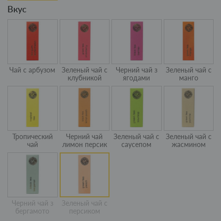
Вкус
Чай с арбузом
Зеленый чай с
Черний чай з
Зеленый чай с
клубникой
ягодами
манго
Тропический
Черний чай
Зеленый чай с
Зеленый чай с
чай
лимон персик
саусепом
жасмином
Черний чай з
Зеленый чай с
бергамото
персиком