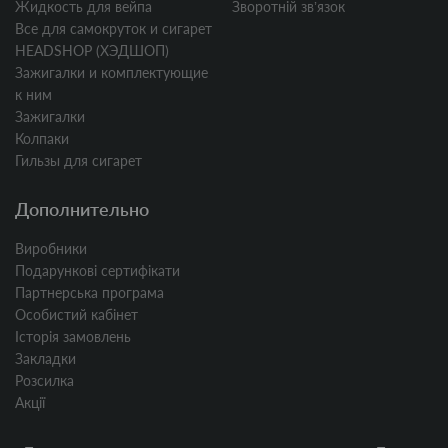
Жидкость для вейпа
Зворотній звʼязок
Все для самокруток и сигарет
HEADSHOP (ХЭДШОП)
Зажигалки и комплектующие
к ним
Зажигалки
Колпаки
Гильзы для сигарет
Дополнительно
Виробники
Подарункові сертифікати
Партнерська програма
Особистий кабінет
Історія замовлень
Закладки
Розсилка
Акції