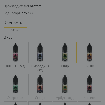
Производитель:
Phantom
Код Товара:
7757330
Крепость
50 мг
Вкус
Вишня - лед
Смородина
Сидр
Вишня
лед
Энергетик
Ягоды
Арбуз - лед
Малина