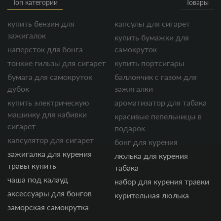
Топ категории
Товары
купить бензин для
капсулы для сигарет
зажигалок
купить бумажки для
наперсток для бонга
самокруток
тонкие гильзы для сигарет
купить портсигары
бумага для самокруток
баллончик с газом для
дубок
зажигалки
купить электрическую
ароматизатор для табака
машинку для набивки
красивые пепельницы в
сигарет
подарок
капсулятор для сигарет
бонг для курения
зажигалка для курения
люлька для курения
травы купить
табака
чаша под калауд
набор для курения травки
аксессуары для бонгов
курительная люлька
заморская самокрутка