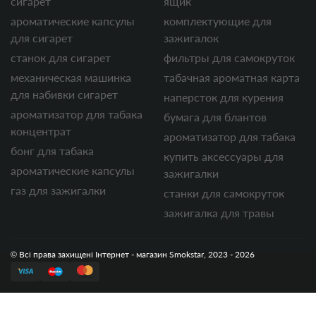
сигарет
ящик
ароматические капсулы
комплектующие для
для сигарет
зажигалок
станок для сигарет
фильтры для самокруток
механическая машинка
табачная ароматная карта
для набивки сигарет
наперсток для курения
ароматизатор для табака
бумага для блантов
концентрат
ароматизатор для табака
бонг для табака
купить аксессуары для
ароматические капсулы
зажигалки
газ для зажигалки
станки для самокруток
зажигалка для травы
© Всі права захищені Інтернет - магазин Smokstar, 2023 - 2026