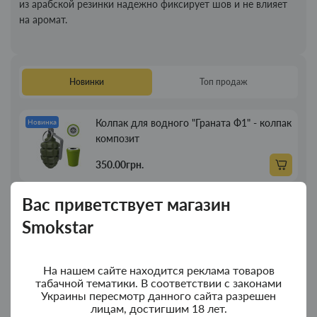
из арабской резинки надежно фиксирует шов и не влияет
на аромат.
Новинки
Топ продаж
Колпак для водного "Граната Ф1" - колпак
Новинка
композит
350.00грн.
Вас приветствует магазин
Колпак для водного "Граната Ф1" - колпак
Новинка
с дерева
Smokstar
380.00грн.
На нашем сайте находится реклама товаров
табачной тематики. В соответствии с законами
Портсигар для сигарет Focus з USB
Новинка
Украины пересмотр данного сайта разрешен
зажигалкой 20 сиг
лицам, достигшим 18 лет.