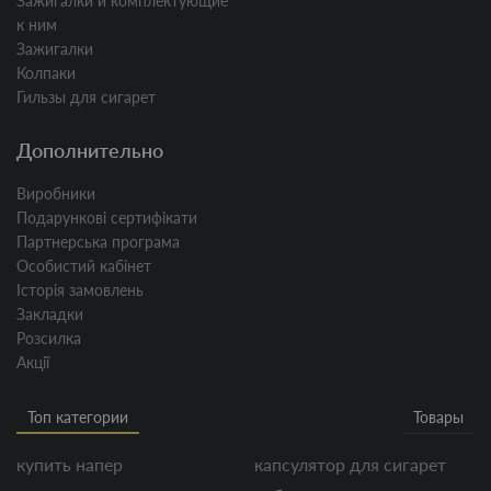
Зажигалки и комплектующие
к ним
Зажигалки
Колпаки
Гильзы для сигарет
Дополнительно
Виробники
Подарункові сертифікати
Партнерська програма
Особистий кабінет
Історія замовлень
Закладки
Розсилка
Акції
Топ категории
Товары
купить напер
капсулятор для сигарет