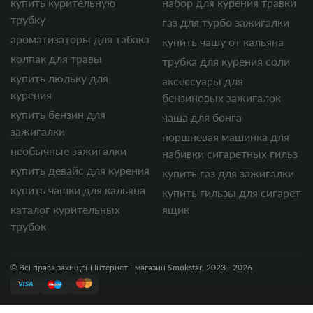
купить курительную
набор для курения травки
трубку
газ для турбо зажигалки
ароматизаторы для табака
купить чашу от кальяна
колпак для травы
трубка для курения соли
купить люльку для
аксессуары для
курения
бензиновых зажигалок
купить бензин для
чаша для бонга
зажигалки
поршневая машинка для
необычные зажигалки
набивки сигаретных гильз
купить девайс для курения
купить газ для зажигалки
купить чашки для кальяна
купить гильзы для сигарет
каталог курительных
ящик
трубок
© Всі права захищені Інтернет - магазин Smokstar, 2023 - 2026