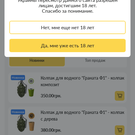
Объем: 2 мл
лицам, достигшим 18 лет.
Сопротивление: 0.6Ω / 0.8Ω (SS Mesh)
Спасибо за понимание.
Совместимость: OXVA XLIM Pro 2 DNA
Производитель: OXVA
Нет, мне еще нет 18 лет
Отличный выбор для тех, кто ценит стабильность,
вкус и комфорт в ежедневном использовании.
Да, мне уже есть 18 лет
Новинки
Топ продаж
Колпак для водного "Граната Ф1" - колпак
Новинка
композит
350.00грн.
Колпак для водного "Граната Ф1" - колпак
Новинка
с дерева
380.00грн.