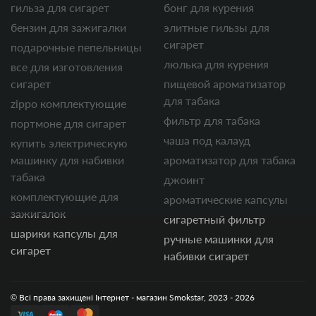
гильза для сигарет
бонг для курения
бензин для зажигалки
элитные гильзы для
сигарет
подарочные пепельницы
люлька для курения
все для изготовления
сигарет
пищевой ароматизатор
для табака
zippo комплектующие
фильтр для табака
портмоне для сигарет
чаша под калауд
купить электрическую
машинку для набивки
ароматизатор для табака
табака
джоинт
комплектующие для
ароматические капсулы
зажигалок
сигаретный фильтр
шарики капсулы для
ручные машинки для
сигарет
набивки сигарет
© Всі права захищені Інтернет - магазин Smokstar, 2023 - 2026