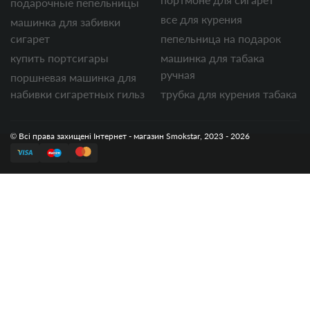
подарочные пепельницы
все для курения
машинка для забивки
сигарет
пепельница на подарок
купить портсигары
машинка для табака
ручная
поршневая машинка для
набивки сигаретных гильз
трубка для курения табака
© Всі права захищені Інтернет - магазин Smokstar, 2023 - 2026