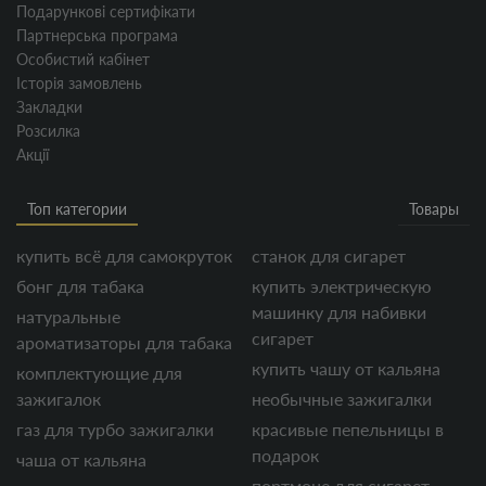
Подарункові сертифікати
Партнерська програма
Особистий кабінет
Історія замовлень
Закладки
Розсилка
Акції
Топ категории
Товары
купить всё для самокруток
станок для сигарет
бонг для табака
купить электрическую
машинку для набивки
натуральные
сигарет
ароматизаторы для табака
купить чашу от кальяна
комплектующие для
зажигалок
необычные зажигалки
газ для турбо зажигалки
красивые пепельницы в
подарок
чаша от кальяна
портмоне для сигарет