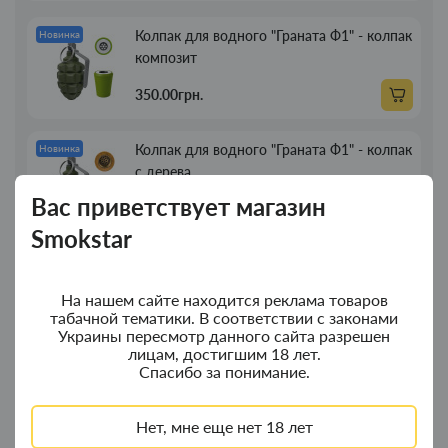
Колпак для водного "Граната Ф1" - колпак
Новинка
композит
350.00грн.
Колпак для водного "Граната Ф1" - колпак
Новинка
с дерева
Вас приветствует магазин
380.00грн.
Smokstar
Портсигар для сигарет Focus з USB
Новинка
зажигалкой 20 сиг
На нашем сайте находится реклама товаров
табачной тематики. В соответствии с законами
269.00грн.
Украины пересмотр данного сайта разрешен
лицам, достигшим 18 лет.
Спасибо за понимание.
Трубка для курения деревянная прямая
Новинка
13см
Нет, мне еще нет 18 лет
89.00грн.