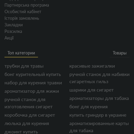
Партнерська програма
Особистий кабінет
Історія замовлень
Закладки
Розсилка
Акції
Топ категории
Товары
трубки для травы
красивые зажигалки
бонг курительный купить
ручной станок для набивки
сигаретных гильз
набор для курения травки
шарики для сигарет
ароматизатор для жижи
ароматизаторы для табака
ручной станок для
изготовления сигарет
бонг для курения
коробочка для сигарет
купить гриндер в украине
люлька для курения
ароматизированные карты
для табака
джоинт купить