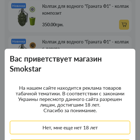
Колпак для водного "Граната Ф1" - колпак
Новинка
композит
350.00грн.
Колпак для водного "Граната Ф1" - колпак
Новинка
с дерева
Вас приветствует магазин
380.00грн.
Smokstar
Портсигар для сигарет Focus з USB
Новинка
зажигалкой 20 сиг
На нашем сайте находится реклама товаров
табачной тематики. В соответствии с законами
269.00грн.
Украины пересмотр данного сайта разрешен
лицам, достигшим 18 лет.
Спасибо за понимание.
Трубка для курения деревянная прямая
Новинка
13см
Нет, мне еще нет 18 лет
89.00грн.