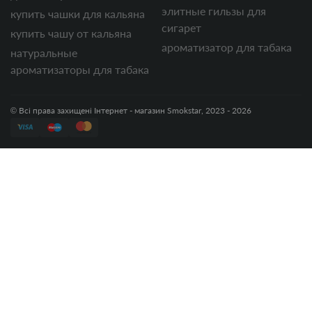
элитные гильзы для
купить чашки для кальяна
сигарет
купить чашу от кальяна
ароматизатор для табака
натуральные
ароматизаторы для табака
© Всі права захищені Інтернет - магазин Smokstar, 2023 - 2026