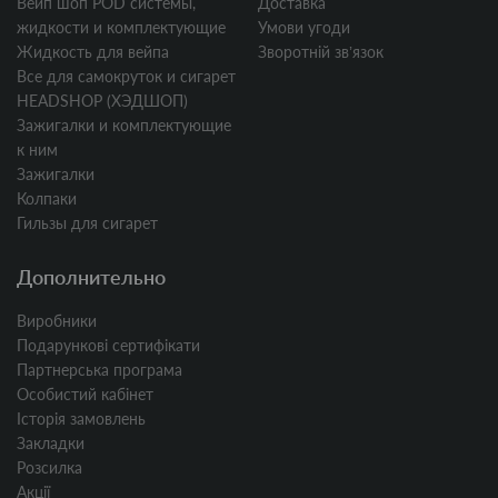
Вейп шоп POD системы,
Доставка
жидкости и комплектующие
Умови угоди
Жидкость для вейпа
Зворотній звʼязок
Все для самокруток и сигарет
HEADSHOP (ХЭДШОП)
Зажигалки и комплектующие
к ним
Зажигалки
Колпаки
Гильзы для сигарет
Дополнительно
Виробники
Подарункові сертифікати
Партнерська програма
Особистий кабінет
Історія замовлень
Закладки
Розсилка
Акції