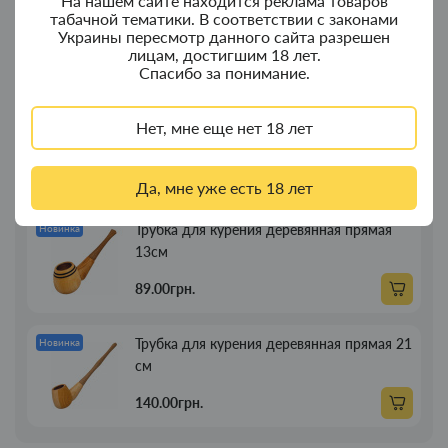
На нашем сайте находится реклама товаров
Колпак для водного "Граната Ф1" - колпак
табачной тематики. В соответствии с законами
с дерева
Украины пересмотр данного сайта разрешен
лицам, достигшим 18 лет.
380.00грн.
Спасибо за понимание.
Портсигар для сигарет Focus з USB
Новинка
Нет, мне еще нет 18 лет
зажигалкой 20 сиг
269.00грн.
Да, мне уже есть 18 лет
Трубка для курения деревянная прямая
Новинка
13см
89.00грн.
Трубка для курения деревянная прямая 21
Новинка
см
140.00грн.