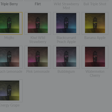
Triple Berry
Flirt
Wild Strawberry
Bali Triple Shot
Mint
Mojito
Kiwi Wild
Blackcurrant
Banana Apple
Strawberry
Peach Apple
ach Lemonade
Pink Lemonade
Bubblegum
Watermelon
Cherry
Energy Grape