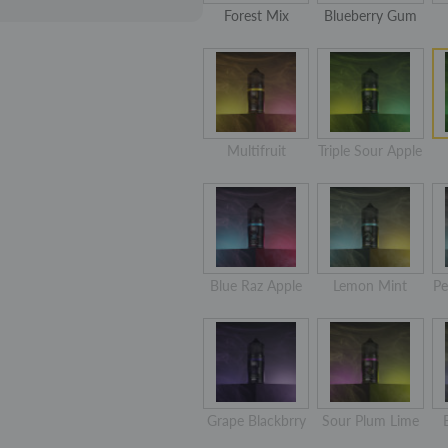
Forest Mix
Blueberry Gum
Multifruit
Triple Sour Apple
Blue Raz Apple
Lemon Mint
Pe
Grape Blackbrry
Sour Plum Lime