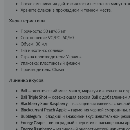
После смешивания дайте жидкости несколько минут отд
Храните флакон в прохладном и темном месте.
Характеристики
Прочность: 50 мг/65 мг
Соотношение VG/PG: 50/50
Объем: 30 мл
Тип никотина: солевой
Страна производитель: Украина
Упаковка: пластиковый флакон
Производитель: Chaser
Линейка вкусов
Bali
– экзотический микс манго, маракуи и апельсина с 
Bali Triple Shot
– освежающая версия Bali с добавлением 
Blackberry Sour Raspberry
– насыщенная ежевика с кислой
Blackcurrant Peach Apple
– гармония черной смородины, с
Bubblegum
– сладкий и знакомый вкус жевательной рези
Energy Grape
– виноградный энергетик с насыщенным ар
Energy Raspberry
– малиновый энергетический напиток с