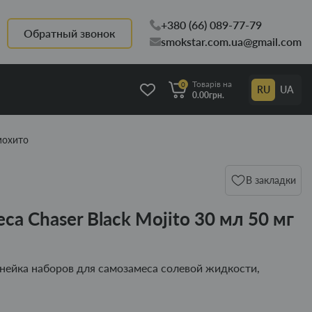
+380 (66) 089-77-79
Обратный звонок
smokstar.com.ua@gmail.com
Товарів на
0
RU
UA
0.00грн.
мохито
В закладки
а Chaser Black Mojito 30 мл 50 мг
линейка наборов для самозамеса солевой жидкости,