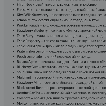
Flirt
– фруктовый микс апельсина, гуавы и клубники.
Forest Mix
– сочетание лесных ягод с легкой ноткой анис
Kiwi Wild Strawberry
– экзотическое киви и сладкая лесна
Lemon Mint
– освежающий лимон с холодной мятой.
Pink Lemonade
– кисло-сладкий розовый лимонад с легко
Strawberry Blueberry
– сочная клубника с ароматной черн
Triple Berry
– малина, вишня и смородина в одном ягодн
Triple Raspberry
– три сорта малины с насыщенным аром
Triple Sour Apple
– яркий кисло-сладкий вкус трех сортов
Watermelon Lemon
– сладкий арбуз с цитрусовой кислин
Peach Lemonade
– летний персиковый лимонад.
Banana Apple
– сочетание сладкого банана и сочного ябл
Blueberry Gum
– жевательная резинка с насыщенным вку
Sour Plum Lime
– кисло-сладкая слива с яркой ноткой ла
Multifruit
– тропический микс манго, ананаса и апельсина
Strawberry Mint
– сочная клубника с прохладной мятой.
Blackcurrant Rose
– черная смородина с нежной цветочно
Jasmine Raz Tea
– жасминовый чай с малиновым послевку
Compote
– аромат домашнего фруктово-ягодного компо
Mojito
– лайм, мята и легкая сладость классического мох