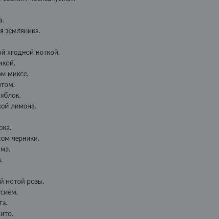
а.
я земляника.
й ягодной ноткой.
икой.
ом миксе.
атом.
 яблок.
кой лимона.
ока.
сом черники.
йма.
.
й нотой розы.
сием.
та.
ито.