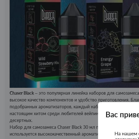
Chaser Black
– это популярная линейка наборов для самозамеса
высокое качество компонентов и удобство приготовления. Бл
подобранных ароматизаторов, каждый набор дарит яркий и ста
Вас прив
настоящим хитом среди любителей вейпинга, ведь сочетает в
десертных.
Набор для самозамеса Chaser Black 30 мл предназначен для м
На нашем 
используется высококачественный ароматизатор, после смеши
законами 