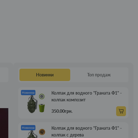
Новинки
Топ продаж
Колпак для водного "Граната Ф1" -
Новинка
колпак композит
350.00грн.
Колпак для водного "Граната Ф1" -
Новинка
колпак с дерева