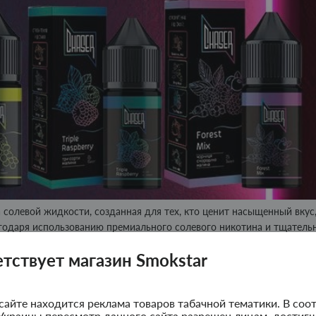
 солевой жидкости, созданная для тех, кто ценит насыщенный вкус
агодаря использованию премиального солевого никотина и тщатель
бильный вкус во время парения. Линейка Chaser Black стала
етствует магазин Smokstar
 себе разнообразие вкусов — от фруктовых и ягодных до освежающ
аксимального и быстрого приготовления жидкости. В комплекте
сайте находится реклама товаров табачной тематики. В соот
вания с никобустером и глицерином образует сбалансированную
Украины пересмотр данного сайта разрешен лицам, достигш