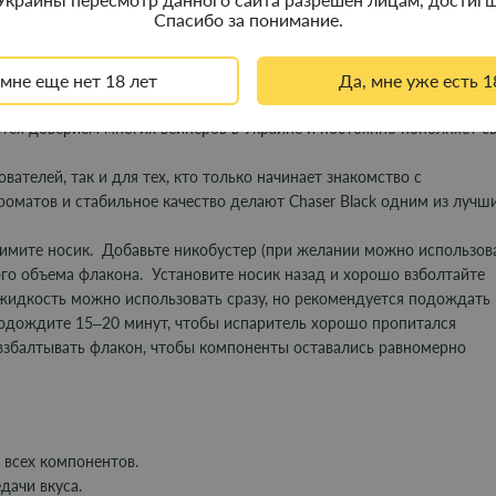
й для большинства современных подсистем. Благодаря высокой
Спасибо за понимание.
т насыщенный и мягкий throat hit, а также быстрое насыщение
 мне еще нет 18 лет
Да, мне уже есть 1
е примерно на 2–3 недели в зависимости от интенсивности
тву ингредиентов, что гарантирует чистый вкус, стабильную переда
уется доверием многих вейперов в Украине и постоянно пополняет с
ателей, так и для тех, кто только начинает знакомство с
оматов и стабильное качество делают Chaser Black одним из лучш
имите носик. Добавьте никобустер (при желании можно использов
го объема флакона. Установите носик назад и хорошо взболтайте
 жидкость можно использовать сразу, но рекомендуется подождать
подождите 15–20 минут, чтобы испаритель хорошо пропитался
збалтывать флакон, чтобы компоненты оставались равномерно
 всех компонентов.
дачи вкуса.