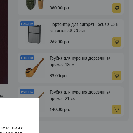
380.00грн.
Портсигар для сигарет Focus з USB
Новинка
зажигалкой 20 сиг
269.00грн.
Трубка для курения деревянная
Новинка
прямая 13см
89.00грн.
,
Трубка для курения деревянная
Новинка
но
прямая 21 см
их и
140.00грн.
ветствии с
им 18 лет.