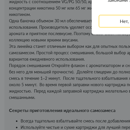
жидкость с соотношением VG/PG 50/50, идеально подходящи
концентрации никотина 50 мг или 65 мг жидкость обеспечивае
никотином.
Нет,
Одна баночка объемом 30 мл обеспечивает комфортное парени
использования. Производитель уделяет особое внимание качес
аромата и приятное послевкусие. Поэтому Chaser Black польз
коллекцию новыми яркими вкусами.
Эта линейка станет отличным выбором как для опытных пользов
самозамесом. Простой процесс смешивания, большой выбор ар
вариантов ежедневного использования.
Порядок смешивания Откройте флакон с ароматизатором и сн
без него для меньшей прочности). Долейте глицерин до полно
смесь в течение 1–2 минут. После тщательного взбалтывания
около 5 минут. Во время первой заправки нового картриджа 
жидкостью. Перед каждой заправкой картриджа желательно в
смешанными.
Секреты приготовления идеального самозамеса
Всегда тщательно взбалтывайте смесь после добавления
Используйте чистые и сухие картриджи для лучшей пере