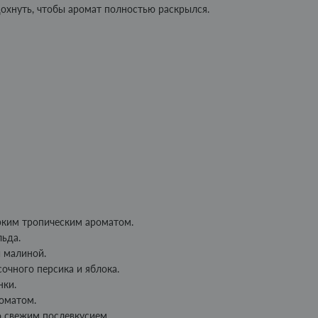
охнуть, чтобы аромат полностью раскрылся.
ярким тропическим ароматом.
льда.
 малиной.
очного персика и яблока.
нки.
оматом.
о свежим послевкусием.