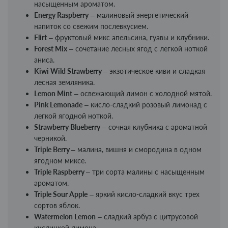
насыщенным ароматом.
Energy Raspberry
– малиновый энергетический
напиток со свежим послевкусием.
Flirt
– фруктовый микс апельсина, гуавы и клубники.
Forest Mix
– сочетание лесных ягод с легкой ноткой
аниса.
Kiwi Wild Strawberry
– экзотическое киви и сладкая
лесная земляника.
Lemon Mint
– освежающий лимон с холодной мятой.
Pink Lemonade
– кисло-сладкий розовый лимонад с
легкой ягодной ноткой.
Strawberry Blueberry
– сочная клубника с ароматной
черникой.
Triple Berry
– малина, вишня и смородина в одном
ягодном миксе.
Triple Raspberry
– три сорта малины с насыщенным
ароматом.
Triple Sour Apple
– яркий кисло-сладкий вкус трех
сортов яблок.
Watermelon Lemon
– сладкий арбуз с цитрусовой
кислинкой лимона.