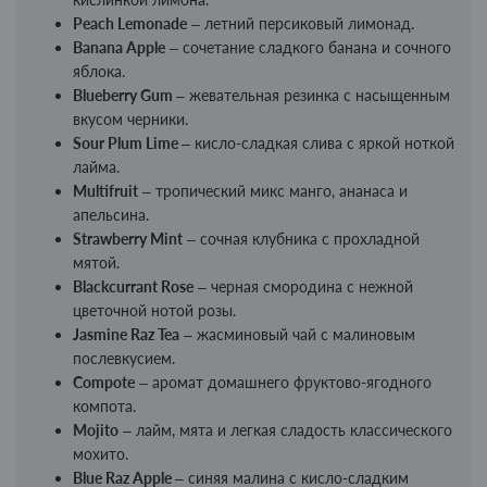
Peach Lemonade
– летний персиковый лимонад.
Banana Apple
– сочетание сладкого банана и сочного
яблока.
Blueberry Gum
– жевательная резинка с насыщенным
вкусом черники.
Sour Plum Lime
– кисло-сладкая слива с яркой ноткой
лайма.
Multifruit
– тропический микс манго, ананаса и
апельсина.
Strawberry Mint
– сочная клубника с прохладной
мятой.
Blackcurrant Rose
– черная смородина с нежной
цветочной нотой розы.
Jasmine Raz Tea
– жасминовый чай с малиновым
послевкусием.
Compote
– аромат домашнего фруктово-ягодного
компота.
Mojito
– лайм, мята и легкая сладость классического
мохито.
Blue Raz Apple
– синяя малина с кисло-сладким