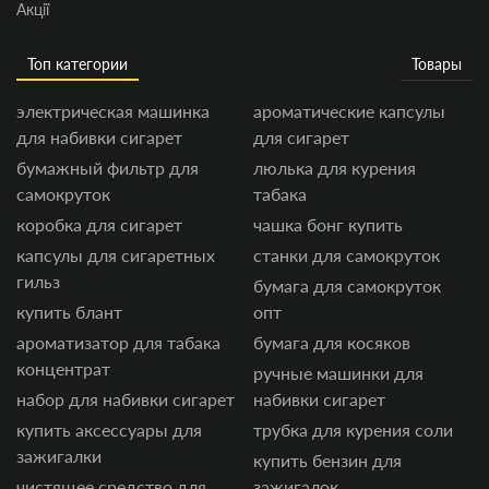
Акції
Топ категории
Товары
электрическая машинка
ароматические капсулы
для набивки сигарет
для сигарет
бумажный фильтр для
люлька для курения
самокруток
табака
коробка для сигарет
чашка бонг купить
капсулы для сигаретных
станки для самокруток
гильз
бумага для самокруток
купить блант
опт
ароматизатор для табака
бумага для косяков
концентрат
ручные машинки для
набор для набивки сигарет
набивки сигарет
купить аксессуары для
трубка для курения соли
зажигалки
купить бензин для
чистящее средство для
зажигалок