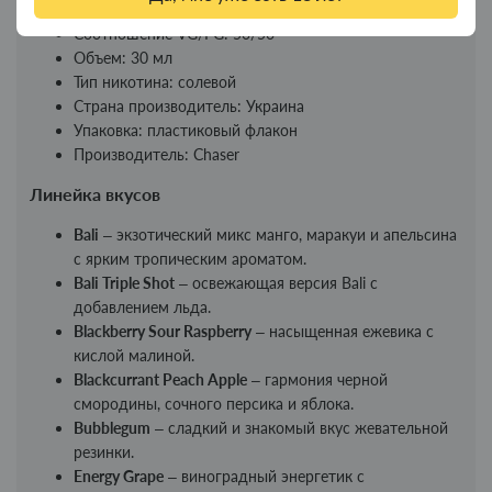
Прочность: 50 мг/65 мг
Соотношение VG/PG: 50/50
Объем: 30 мл
Тип никотина: солевой
Страна производитель: Украина
Упаковка: пластиковый флакон
Производитель: Chaser
Линейка вкусов
Bali
– экзотический микс манго, маракуи и апельсина
с ярким тропическим ароматом.
Bali Triple Shot
– освежающая версия Bali с
добавлением льда.
Blackberry Sour Raspberry
– насыщенная ежевика с
кислой малиной.
Blackcurrant Peach Apple
– гармония черной
смородины, сочного персика и яблока.
Bubblegum
– сладкий и знакомый вкус жевательной
резинки.
Energy Grape
– виноградный энергетик с