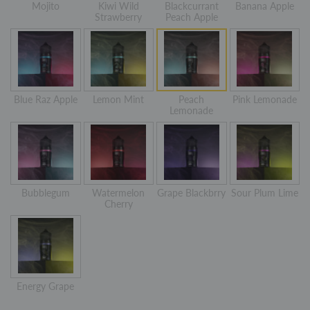
Mojito
Kiwi Wild
Blackcurrant
Banana Apple
Strawberry
Peach Apple
Blue Raz Apple
Lemon Mint
Peach
Pink Lemonade
Lemonade
Bubblegum
Watermelon
Grape Blackbrry
Sour Plum Lime
Cherry
Energy Grape