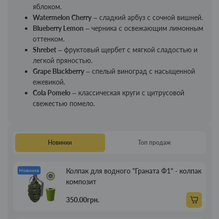
яблоком.
Watermelon Cherry
– сладкий арбуз с сочной вишней.
Blueberry Lemon
– черника с освежающим лимонным
оттенком.
Shrebet
– фруктовый щербет с мягкой сладостью и
легкой пряностью.
Grape Blackberry
– спелый виноград с насыщенной
ежевикой.
Cola Pomelo
– классическая круги с цитрусовой
свежестью помело.
Новинки
Топ продаж
Колпак для водного "Граната Ф1" - колпак
Новинка
композит
350.00грн.