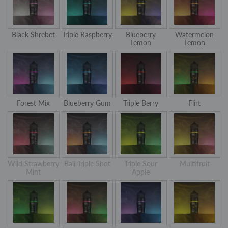
Black Shrebet
Triple Raspberry
Blueberry
Watermelon
Lemon
Lemon
Forest Mix
Blueberry Gum
Triple Berry
Flirt
Wild Strawberry
Bali Triple Shot
Triple Sour
Multifruit
Mint
Apple