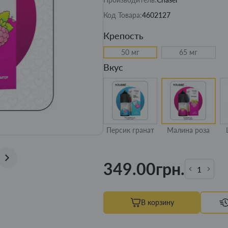
Код Товара:
4602127
Крепость
50 мг
65 мг
Вкус
Персик гранат
Малина роза
349.00грн.
В корзину