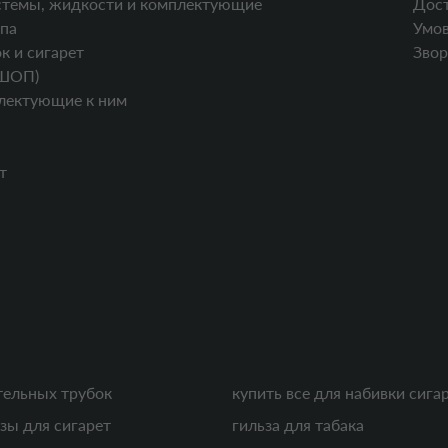
стемы, жидкости и комплектующие
Дост
па
Умов
к и сигарет
Звор
ШОП)
лектующие к ним
т
тельных трубок
купить все для набивки сига
зы для сигарет
гильза для табака