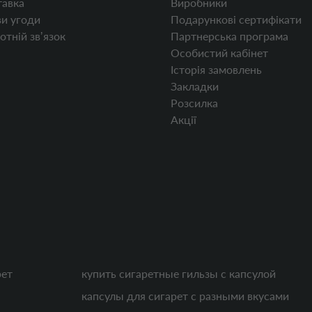
авка
Виробники
и угоди
Подарункові сертифікати
отній звʼязок
Партнерська програма
Особистий кабінет
Історія замовлень
Закладки
Розсилка
Акції
рет
купить сигаретные гильзы с капсулой
капсулы для сигарет с разными вкусами