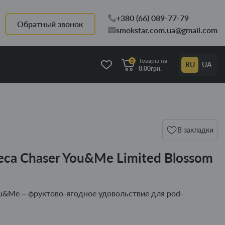
+380 (66) 089-77-79
Обратный звонок
smokstar.com.ua@gmail.com
Товарів на
0
RU
UA
0.00грн.
В закладки
са Chaser You&Me Limited Blossom
u&Me – фруктово-ягодное удовольствие для pod-