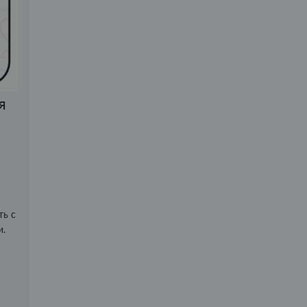
я
ть с
и.