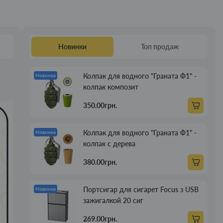
Новинки
Топ продаж
Колпак для водного "Граната Ф1" -
Новинка
колпак композит
350.00грн.
Колпак для водного "Граната Ф1" -
Новинка
колпак с дерева
380.00грн.
Портсигар для сигарет Focus з USB
Новинка
зажигалкой 20 сиг
269.00грн.