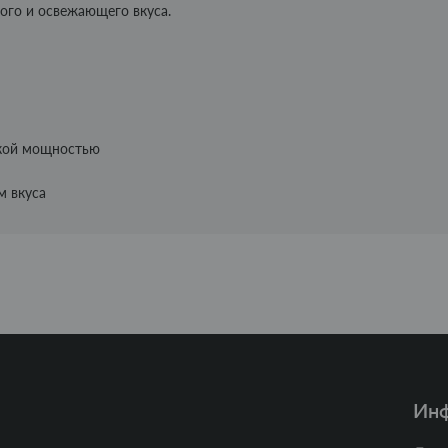
ого и освежающего вкуса.
окой мощностью
м вкуса
Ин