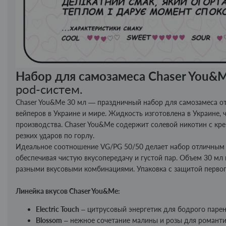
Набор для самозамеса Chaser You&
pod-систем.
Chaser You&Me 30 мл — праздничный набор для самозамеса от
вейперов в Украине и мире. Жидкость изготовлена ​​в Украине,
производства. Chaser You&Me содержит солевой никотин с кре
резких ударов по горлу.
Идеальное соотношение VG/PG 50/50 делает набор отличным в
обеспечивая чистую вкусопередачу и густой пар. Объем 30 м
разными вкусовыми комбинациями. Упаковка с защитой первог
Линейка вкусов Chaser You&Me:
Electric Touch
– цитрусовый энергетик для бодрого парен
Blossom
– нежное сочетание малины и розы для романти