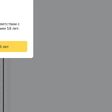
ветствии с
им 18 лет.
8 лет