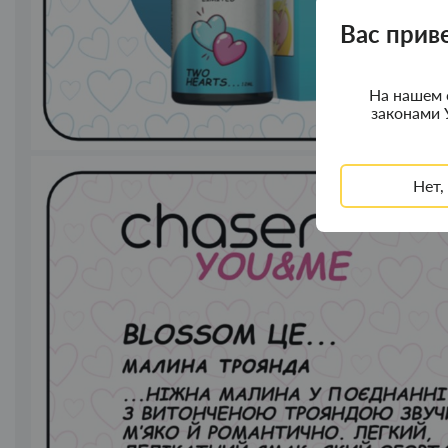
Вас прив
На нашем 
законами 
Нет,