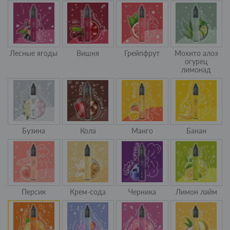
Лесные ягоды
Вишня
Грейпфрут
Мохито алоэ
огурец
лимонад
Бузина
Кола
Манго
Банан
Персик
Крем-сода
Черника
Лимон лайм