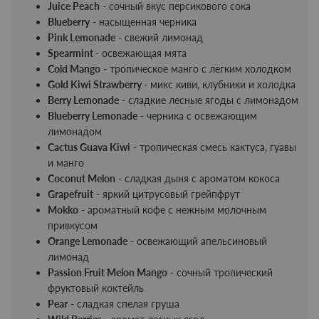
Juice Peach
- сочный вкус персикового сока
Blueberry
- насыщенная черника
Pink Lemonade
- свежий лимонад
Spearmint
- освежающая мята
Cold Mango
- тропическое манго с легким холодком
Gold Kiwi Strawberry
- микс киви, клубники и холодка
Berry Lemonade
- сладкие лесные ягоды с лимонадом
Blueberry Lemonade
- черника с освежающим
лимонадом
Cactus Guava Kiwi
- тропическая смесь кактуса, гуавы
и манго
Coconut Melon
- сладкая дыня с ароматом кокоса
Grapefruit
- яркий цитрусовый грейпфрут
Mokko
- ароматный кофе с нежным молочным
привкусом
Orange Lemonade
- освежающий апельсиновый
лимонад
Passion Fruit Melon Mango
- сочный тропический
фруктовый коктейль
Pear
- сладкая спелая груша