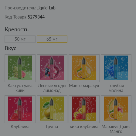
Производитель:
Liquid Lab
Код Товара:
5279344
Крепость
50 мг
65 мг
Вкус
Кактус гуава
Лесные ягоды
Манго маракуя
Голубая
киви
лимонад
малина
Клубника
Груша
киви клубника
Маракуя Дыня
Манго