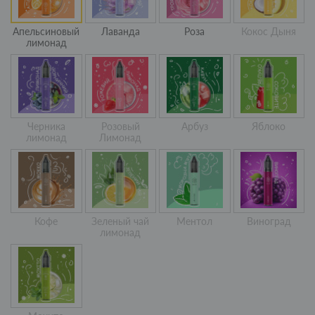
Апельсиновый
Лаванда
Роза
Кокос Дыня
лимонад
Черника
Розовый
Арбуз
Яблоко
лимонад
Лимонад
Кофе
Зеленый чай
Ментол
Виноград
лимонад