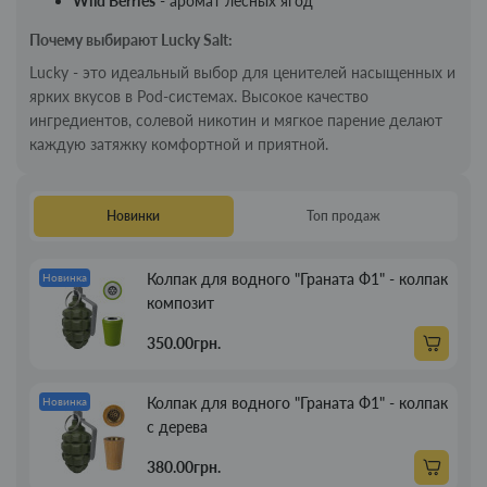
Wild Berries
- аромат лесных ягод
Почему выбирают Lucky Salt:
Lucky - это идеальный выбор для ценителей насыщенных и
ярких вкусов в Pod-системах. Высокое качество
ингредиентов, солевой никотин и мягкое парение делают
каждую затяжку комфортной и приятной.
Новинки
Топ продаж
Колпак для водного "Граната Ф1" - колпак
Новинка
композит
350.00грн.
Колпак для водного "Граната Ф1" - колпак
Новинка
с дерева
380.00грн.