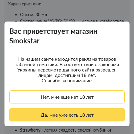
Характеристики:
Объем: 30 мл
Соотношение VG/PG: 50/50 — мягкое и комфортное
парение
Вас приветствует магазин
Крепость никотина: 5% (солевой)
Smokstar
Подходит для Pod-систем
Только качественные ингредиенты
Особенности Lucky Salt:
На нашем сайте находится реклама товаров
табачной тематики. В соответствии с законами
Большая линейка вкусов на любой вкус
Украины пересмотр данного сайта разрешен
лицам, достигшим 18 лет.
Прекрасная вкусопередача и насыщенность аромата
Спасибо за понимание.
Длительное время использования: одного флакона
хватает примерно на 3 недели
Нет, мне еще нет 18 лет
Вкусовая линейка Lucky Salt 30 мл:
Apple
- классический вкус спелого яблока
Да, мне уже есть 18 лет
Banana
- нежный банановый аромат
Cola
- освежающая кола
Strawberry
- летняя сладость спелой клубники