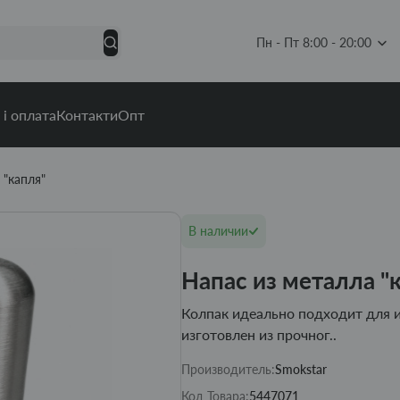
Пн - Пт 8:00 - 20:00
 і оплата
Контакти
Опт
 "капля"
В наличии
Напас из металла "
Колпак идеально подходит для и
изготовлен из прочног..
Производитель:
Smokstar
Код Товара:
5447071