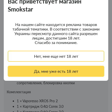
Вас приветствует магазин
0.4Ω — больше пара, свободная RDL-затяжка
Smokstar
0.6–0.8Ω — универсальный вариант
1.0–1.2Ω — тугая MTL-затяжка для солевых
жидкостей
На нашем сайте находится реклама товаров
табачной тематики. В соответствии с законами
Технические характеристики
Украины пересмотр данного сайта разрешен
лицам, достигшим 18 лет.
Аккумулятор: 2000 мАч
Спасибо за понимание.
Зарядка: Type-C 5В/2А
Вес: 65 г
Дисплей: 0.96” TFT
Нет, мне еще нет 18 лет
Материал корпуса: аэрокосмический сплав
Поддержка сопротивлений: 0.4Ω – 1.2Ω
Да, мне уже есть 18 лет
Тип затяжки: MTL / RDL
Защита: автоотключение, определение
сопротивления, блокировка кнопки
Комплектация
1 × Vaporesso XROS Pro 2
1 × Картридж 0.4Ω Corex 3.0
1 × Картридж 0.6Ω Corex 3.0