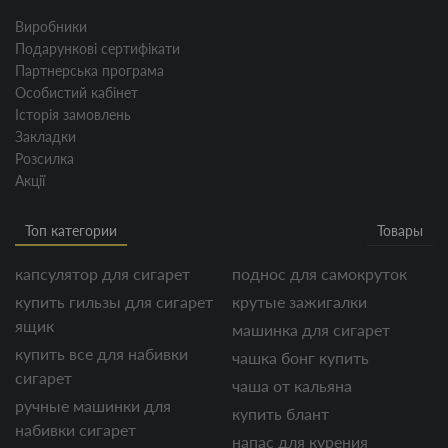
Виробники
Подарункові сертифікати
Партнерська програма
Особистий кабінет
Історія замовлень
Закладки
Розсилка
Акції
Топ категории
Товары
капсулятор для сигарет
поднос для самокруток
купить гильзы для сигарет
крутые зажигалки
ящик
машинка для сигарет
купить все для набивки
чашка бонг купить
сигарет
чаша от кальяна
ручные машинки для
купить блант
набивки сигарет
напас для курения