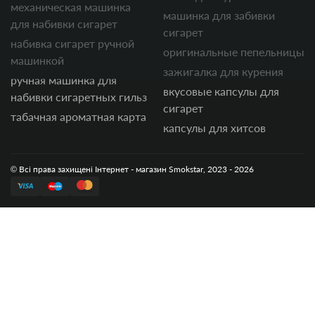
механическая машинка
машинка для забивки
для набивки сигарет
сигарет
набивка сигарет ручной
оригинальные пепельницы
машинкой
зажигалка для курения
ручная машинка для
вкусовые капсулы для
набивки сигаретных гильз
сигарет
табачная ароматная карта
капсулы для хитсов
© Всі права захищені Інтернет - магазин Smokstar, 2023 - 2026