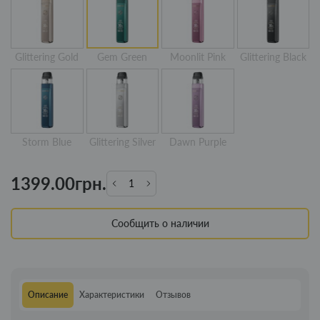
Glittering Gold
Gem Green
Moonlit Pink
Glittering Black
Storm Blue
Glittering Silver
Dawn Purple
1399.00грн.
Сообщить о наличии
Описание
Характеристики
Отзывов