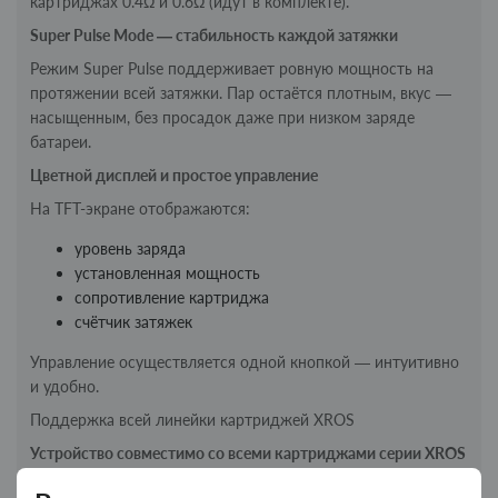
картриджах 0.4Ω и 0.6Ω (идут в комплекте).
Super Pulse Mode — стабильность каждой затяжки
Режим Super Pulse поддерживает ровную мощность на
протяжении всей затяжки. Пар остаётся плотным, вкус —
насыщенным, без просадок даже при низком заряде
батареи.
Цветной дисплей и простое управление
На TFT-экране отображаются:
уровень заряда
установленная мощность
сопротивление картриджа
счётчик затяжек
Управление осуществляется одной кнопкой — интуитивно
и удобно.
Поддержка всей линейки картриджей XROS
Устройство совместимо со всеми картриджами серии XROS
(от 0.4Ω до 1.2Ω).