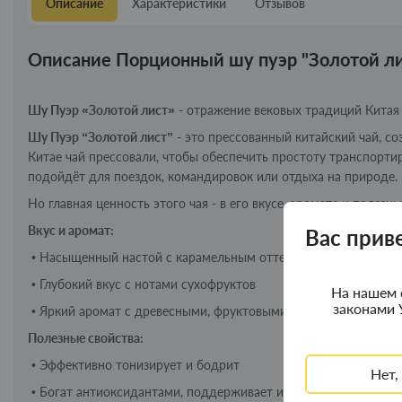
Описание
Характеристики
Отзывов
Описание Порционный шу пуэр "Золотой ли
Шу Пуэр «Золотой лист»
- отражение вековых традиций Китая
Шу Пуэр “Золотой лист”
- это прессованный китайский чай, с
Китае чай прессовали, чтобы обеспечить простоту транспорти
подойдёт для поездок, командировок или отдыха на природе.
Но главная ценность этого чая - в его вкусе, аромате и полезны
Вкус и аромат:
Вас прив
•
Насыщенный настой с карамельным оттенком
•
Глубокий вкус с нотами сухофруктов
На нашем 
законами 
•
Яркий аромат с древесными, фруктовыми и орехово-медовы
Полезные свойства:
•
Эффективно тонизирует и бодрит
Нет,
•
Богат антиоксидантами, поддерживает иммунитет