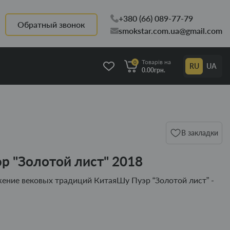
+380 (66) 089-77-79
Обратный звонок
smokstar.com.ua@gmail.com
Товарів на
0
RU
UA
0.00грн.
В закладки
р "Золотой лист" 2018
жение вековых традиций КитаяШу Пуэр “Золотой лист” -