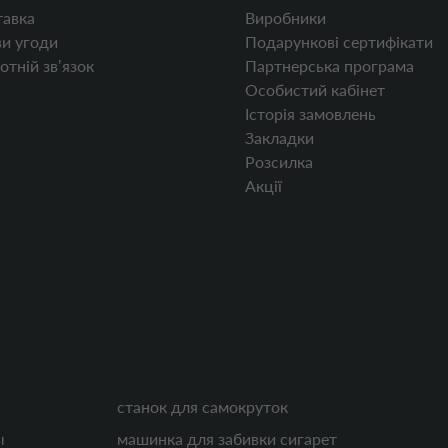
авка
Виробники
и угоди
Подарункові сертифікати
отній звʼязок
Партнерська програма
Особистий кабінет
Історія замовлень
Закладки
Розсилка
Акції
станок для самокруток
ы
машинка для забивки сигарет