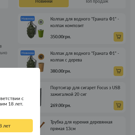
Новинки
Топ продаж
Колпак для водного "Граната Ф1" -
Новинка
колпак композит
350.00грн.
в
льно
Колпак для водного "Граната Ф1" -
Новинка
колпак с дерева
380.00грн.
Портсигар для сигарет Focus з USB
Новинка
зажигалкой 20 сиг
ветствии с
им 18 лет.
269.00грн.
Трубка для курения деревянная
Новинка
8 лет
прямая 13см