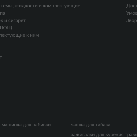
стемы, жидкости и комплектующие
Дост
па
Умов
к и сигарет
Звор
ШОП)
лектующие к ним
т
 машинка для набивки
чашка для табака
зажигалки для курения трав