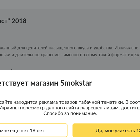
ст" 2018
озданный для ценителей насыщенного вкуса и удобства. Изначально 
ровки и длительное хранение - именно поэтому такой формат идеа
х свойствах.
етствует магазин Smokstar
сайте находится реклама товаров табачной тематики. В соот
Украины пересмотр данного сайта разрешен лицам, достигш
ми акцентами
Спасибо за понимание.
 мне еще нет 18 лет
Да, мне уже есть 1