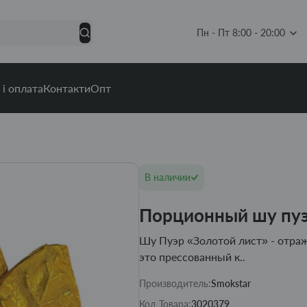
Пн - Пт 8:00 - 20:00
 і оплата
Контакти
Опт
В наличии
Порционный шу пуэ
Шу Пуэр «Золотой лист» - отра
это прессованный к..
Производитель:
Smokstar
Код Товара:
3020379