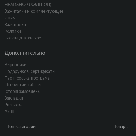
HEADSHOP (ХЭДШОП)
Зажигалки и комплектующие
к ним
Зажигалки
Колпаки
Гильзы для сигарет
Дополнительно
Виробники
Подарункові сертифікати
Партнерська програма
Особистий кабінет
Історія замовлень
Закладки
Розсилка
Акції
Топ категории
Товары