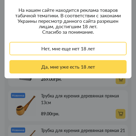
На нашем сайте находится реклама товаров
350.00грн.
табачной тематики. В соответствии с законами
Украины пересмотр данного сайта разрешен
лицам, достигшим 18 лет.
Колпак для водного "Граната Ф1" - колпак
Новинка
Спасибо за понимание.
с дерева
380.00грн.
Нет, мне еще нет 18 лет
Портсигар для сигарет Focus з USB
Новинка
Да, мне уже есть 18 лет
зажигалкой 20 сиг
269.00грн.
Трубка для курения деревянная прямая
Новинка
13см
89.00грн.
Трубка для курения деревянная прямая 21
Новинка