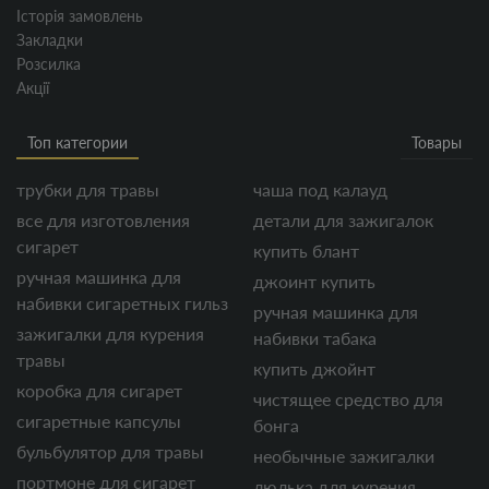
Історія замовлень
Закладки
Розсилка
Акції
Топ категории
Товары
трубки для травы
чаша под калауд
все для изготовления
детали для зажигалок
сигарет
купить блант
ручная машинка для
джоинт купить
набивки сигаретных гильз
ручная машинка для
зажигалки для курения
набивки табака
травы
купить джойнт
коробка для сигарет
чистящее средство для
сигаретные капсулы
бонга
бульбулятор для травы
необычные зажигалки
портмоне для сигарет
люлька для курения