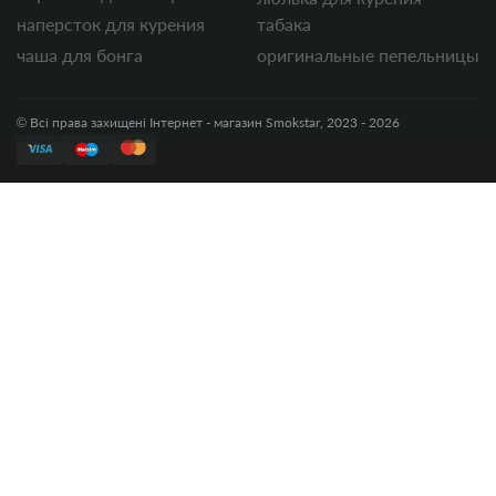
наперсток для курения
табака
чаша для бонга
оригинальные пепельницы
© Всі права захищені Інтернет - магазин Smokstar, 2023 - 2026