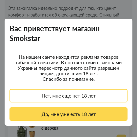
Эта зажигалка идеально подходит для тех, кто ценит
комфорт и заботится об окружающей среде. Стильный
дизайн и использование натуральных материалов делают
Вас приветствует магазин
ее отличным подарком для друзей и близких. Зажигалка
Clipper Tube Mini Love — это практичный и красивый
Smokstar
аксессуар, который подчеркнет ваш стиль и экологическую
ответственность.
На нашем сайте находится реклама товаров
табачной тематики. В соответствии с законами
Украины пересмотр данного сайта разрешен
Новинки
Топ продаж
лицам, достигшим 18 лет.
Спасибо за понимание.
Колпак для водного "Граната Ф1" - колпак
Новинка
композит
Нет, мне еще нет 18 лет
350.00грн.
Да, мне уже есть 18 лет
Колпак для водного "Граната Ф1" - колпак
Новинка
с дерева