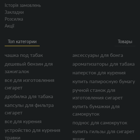
Історія замовлень
Закладки
Розсилка
Акції
Топ категории
Товары
чашка под табак
аксессуары для бонга
дешевый бензин для
ароматизаторы для табака
зажигалок
наперсток для курения
все для изготовления
купить папиросную бумагу
сигарет
ручной станок для
дробилка для табака
изготовления сигарет
капсулы для фильтра
купить бумажки для
сигарет
самокруток
все для курения
поднос для самокруток
устройство для курения
купить гильзы для сигарет
травки
ящик