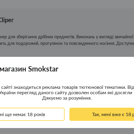
liper
ер для зберігання дрібних предметів. Виконань у вигляді звичайної
дить для подорожей, прогулянок та повсякденного носіння. Доступн
 магазин Smokstar
сайті знаходиться реклама товарів тютюнової тематики. Ві
України перегляд даного сайту дозволен особам які досягли 
Дякуємо за розуміння.
ені ще немає 18 років
Так, мені вже є 18 