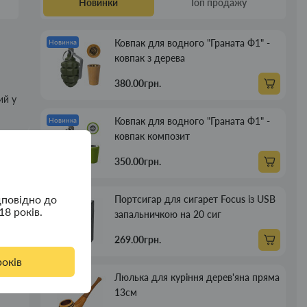
Новинки
Топ продажу
Ковпак для водного "Граната Ф1" -
Новинка
ковпак з дерева
380.00грн.
ий у
Ковпак для водного "Граната Ф1" -
Новинка
ковпак композит
350.00грн.
дповідно до
Портсигар для сигарет Focus із USB
Новинка
18 років.
запальничкою на 20 сиг
269.00грн.
років
Люлька для куріння дерев'яна пряма
Новинка
13см