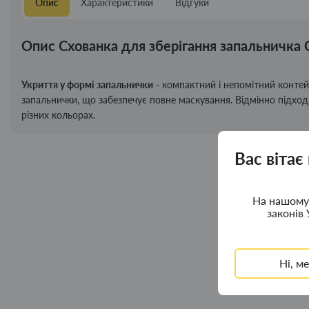
Опис
Характеристики
Відгуки
Опис Схованка для зберігання запальничка C
Укриття у формі запальнички
- компактний і непомітний контейн
запальнички, що забезпечує повне маскування. Відмінно підхо
різних кольорах.
Вас вітає
На нашому 
законів 
Ні, м