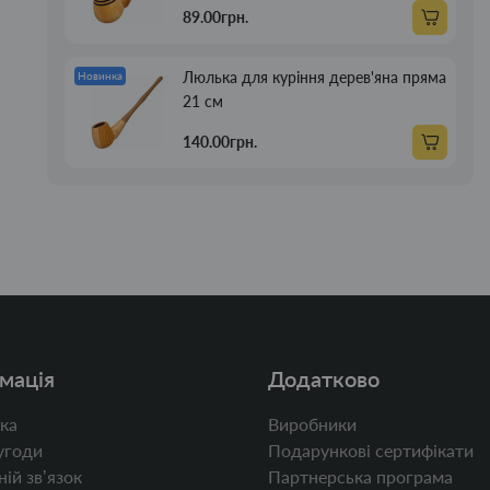
89.00грн.
Люлька для куріння дерев'яна пряма
Новинка
21 см
140.00грн.
мація
Додатково
ка
Виробники
угоди
Подарункові сертифікати
ій звʼязок
Партнерська програма