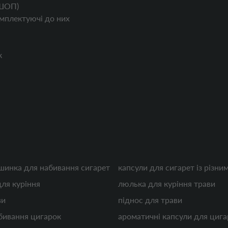
ШОП)
мплектуючі до них
к
шинка для набивання сигарет
капсули для сигарет із різн
для куріння
люлька для куріння трави
ви
піднос для трави
абивання цигарок
ароматичні капсули для цига