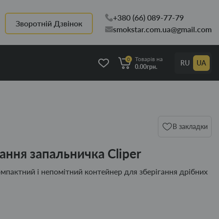
+380 (66) 089-77-79
Зворотній Дзвінок
smokstar.com.ua@gmail.com
Товарів на
0
RU
UA
0.00грн.
В закладки
ання запальничка Cliper
омпактний і непомітний контейнер для зберігання дрібних