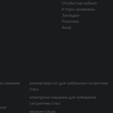
Особистий кабінет
Історія замовлень
Закладки
Розсилка
Акції
ими смаками
ручний верстат для набивання сигаретних
гільз
електричні машинки для набивання
сигаретних гільз
рок
економ гільзи