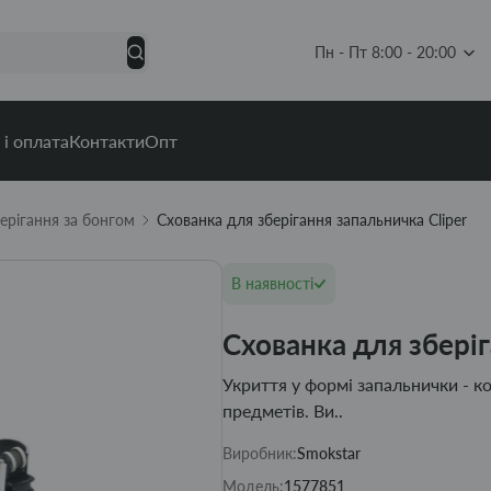
Пн - Пт 8:00 - 20:00
 і оплата
Контакти
Опт
ерігання за бонгом
Схованка для зберігання запальничка Cliper
В наявності
Схованка для зберіг
Укриття у формі запальнички - к
предметів. Ви..
Виробник:
Smokstar
Модель:
1577851