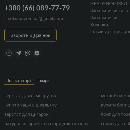
HEADSHOP (ХЕД
+380 (66) 089-77-79
Запальнички та ко
Запальнички
smokstar.com.ua@gmail.com
Ковпаки
Гільзи для цигаро
Зворотній Дзвінок
Топ категорії
Товари
верстат для самокруток
механічна ма
купити чашу від кальяну
купити бонг 
верстат для цигарок
бонг для тра
натуральні ароматизатори для тютюну
гільзи для н