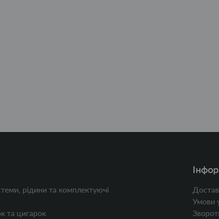
Інфор
теми, рідини та комплектуючі
Достав
Умови 
к та цигарок
Зворотн