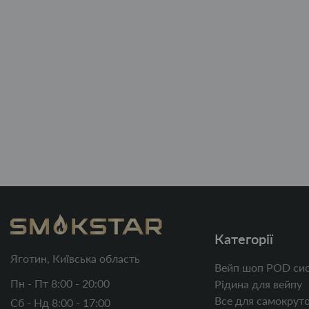
Категорії
Яготин, Київська область
Вейп шоп POD сис
Пн - Пт 8:00 - 20:00
Рідина для вейпу
Все для самокруто
Сб - Нд 8:00 - 17:00