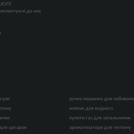
ШОП)
мплектуючі до них
к
псули
ручна машинка для набиванн
ютюну
ковпак для водного
нички
купити газ для запальнички
 для цигарок
ароматизатори для тютюну