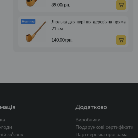
89.00грн.
Люлька для куріння дерев'яна пряма
Новинка
21 см
140.00грн.
мація
Додатково
ка
Виробники
угоди
Подарункові сертифікати
ій звʼязок
Партнерська програма