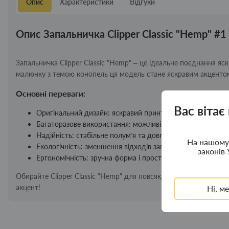
Опис
Характеристики
Відгуки
Опис Запальничка Clipper Classic "Hemp" #1
Запальничка Clipper Classic "Hemp" – це ідеальне поєднання яс
малюнку з темою конопель ця модель стане яскравим акценто
Основні переваги:
Вас вітає
Оригінальний дизайн: яскравий принт "Hemp", що привер
Багаторазове використання: можливість заправки газом 
Надійність: стабільне полум’я та довговічність від бренду 
На нашому 
Екологічність: зменшення відходів завдяки перезаправній 
законів 
Ергономічність: зручна форма і простота у використанні.
Обирайте Clipper Classic "Hemp" для повсякденного використа
акцент!
Ні, м