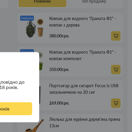
Новинки
Топ продажу
Ковпак для водного "Граната Ф1" -
Новинка
ковпак з дерева
380.00грн.
Ковпак для водного "Граната Ф1" -
Новинка
ковпак композит
350.00грн.
дповідно до
Портсигар для сигарет Focus із USB
Новинка
18 років.
запальничкою на 20 сиг
269.00грн.
років
Люлька для куріння дерев'яна пряма
Новинка
13см