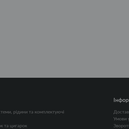
Інфор
теми, рідини та комплектуючі
Достав
Умови 
к та цигарок
Зворотн