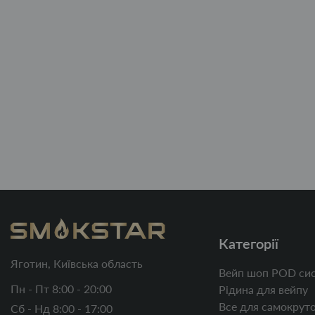
Категорії
Яготин, Київська область
Вейп шоп POD сис
Пн - Пт 8:00 - 20:00
Рідина для вейпу
Все для самокруто
Сб - Нд 8:00 - 17:00