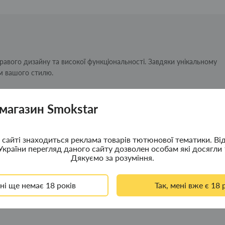
кравого дизайну та високої функціональності. Завдяки унікальному
м вашого стилю.
 магазин Smokstar
тає увагу.
та заміни кременю для тривалого терміну служби.
Clipper.
сайті знаходиться реклама товарів тютюнової тематики. Ві
конструкції.
України перегляд даного сайту дозволен особам які досягли 
Дякуємо за розуміння.
ння або колекціонування і додайте своєму образу яскравий стильний
ені ще немає 18 років
Так, мені вже є 18 