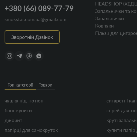
HEADSHOP (ХЕД
+380 (66) 089-77-79
Запальнички та ко
Запальнички
smokstar.com.ua@gmail.com
Ковпаки
Гільзи для цигаро
Зворотній Дзвінок
Топ категорії
Товари
чашка під тютюн
сигаретні ка
бонг купити
спрей для т
джойнт
круті запаль
папірці для самокруток
купити папір