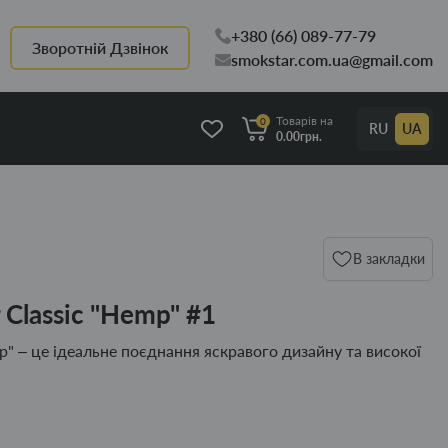
+380 (66) 089-77-79
Зворотній Дзвінок
smokstar.com.ua@gmail.com
Товарів на
0
RU
UA
0.00грн.
В закладки
 Classic "Hemp" #1
p" – це ідеальне поєднання яскравого дизайну та високої