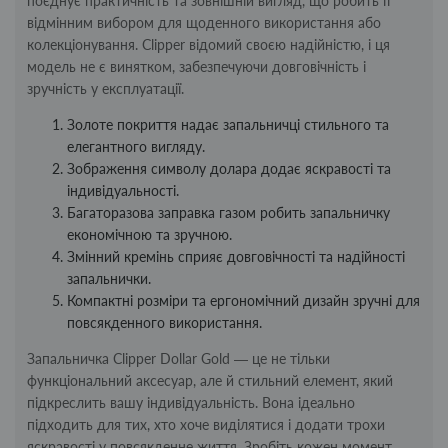
поєднує практичність та зовнішній вигляд, що робить її
відмінним вибором для щоденного використання або
колекціонування. Clipper відомий своєю надійністю, і ця
модель не є винятком, забезпечуючи довговічність і
зручність у експлуатації.
Золоте покриття надає запальничці стильного та
елегантного вигляду.
Зображення символу долара додає яскравості та
індивідуальності.
Багаторазова заправка газом робить запальничку
економічною та зручною.
Змінний кремінь сприяє довговічності та надійності
запальнички.
Компактні розміри та ергономічний дизайн зручні для
повсякденного використання.
Запальничка Clipper Dollar Gold — це не тільки
функціональний аксесуар, але й стильний елемент, який
підкреслить вашу індивідуальність. Вона ідеально
підходить для тих, хто хоче виділятися і додати трохи
яскравості у повсякденне життя. Зробіть кожен момент