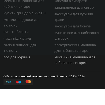
механічна машинка для
капсули в сигарети
набивки сигарет
запальнички для сигар
купити гриндер в Україні
аксесуари для куріння
металеві підноси для
трави
тютюну
аксесуари для бонгів
купити бланти
купити все для набивання
чаша під калауд
цигарок
залізні підноси для
электрическая машинка
тютюну
для набивки сигарет
все для куріння
механічна машинка для
набивання сигарет
© Всі права захищені Інтернет - магазин Smokstar, 2023 - 2026