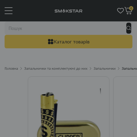
0
Каталог товарів
Головна
Запальнички та комплектуючі до них
Запальнички
Запальни