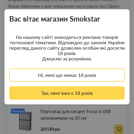
більш ефектним з цим унікальним аксесуаром від Clipper.
Вас вітає магазин Smokstar
Новинки
Топ продажу
На нашому сайті знаходиться реклама товарів
тютюнової тематики. Відповідно до законів України
Ковпак для водного "Граната Ф1" - ковпак
Новинка
перегляд даного сайту дозволен особам які досягли
з дерева
18 років.
Дякуємо за розуміння.
380.00грн.
Ні, мені ще немає 18 років
Ковпак для водного "Граната Ф1" - ковпак
Новинка
композит
Так, мені вже є 18 років
350.00грн.
Портсигар для сигарет Focus із USB
Новинка
запальничкою на 20 сиг
269.00грн.