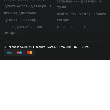
запальнички для куріння
купити ковпак для куріння
трави
люлька для трави
купити станок для набивки
курильні аксесуари
сигарет
гільзи для набивання
цигаркові гільзи
цигарок
© Всі права захищені Інтернет - магазин Smokstar, 2023 - 2026