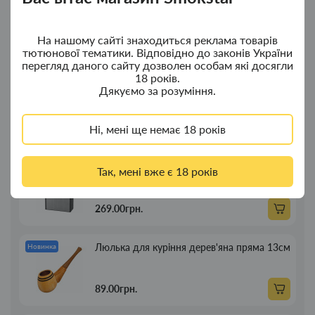
Ковпак для водного "Граната Ф1" - ковпак
Новинка
з дерева
На нашому сайті знаходиться реклама товарів
380.00грн.
тютюнової тематики. Відповідно до законів України
перегляд даного сайту дозволен особам які досягли
18 років.
Ковпак для водного "Граната Ф1" - ковпак
Новинка
Дякуємо за розуміння.
композит
Ні, мені ще немає 18 років
350.00грн.
Портсигар для сигарет Focus із USB
Новинка
Так, мені вже є 18 років
запальничкою на 20 сиг
269.00грн.
Люлька для куріння дерев'яна пряма 13см
Новинка
89.00грн.