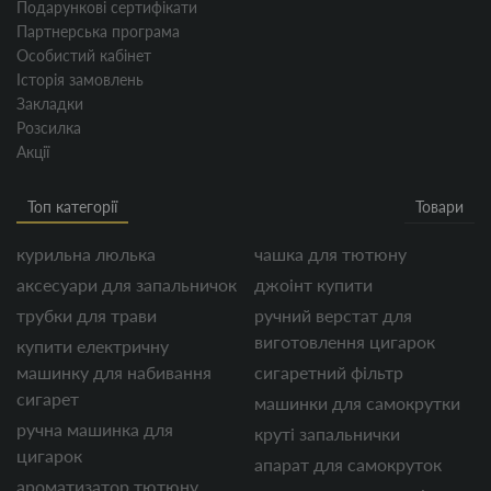
Подарункові сертифікати
Партнерська програма
Особистий кабінет
Історія замовлень
Закладки
Розсилка
Акції
Топ категорії
Товари
курильна люлька
чашка для тютюну
аксесуари для запальничок
джоінт купити
трубки для трави
ручний верстат для
виготовлення цигарок
купити електричну
машинку для набивання
сигаретний фільтр
сигарет
машинки для самокрутки
ручна машинка для
круті запальнички
цигарок
апарат для самокруток
ароматизатор тютюну