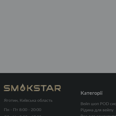
Категорії
Яготин, Київська область
Вейп шоп POD сис
Пн - Пт 8:00 - 20:00
Рідина для вейпу
Все для самокруто