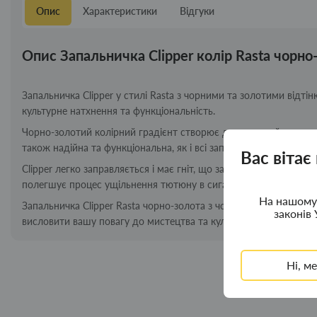
Опис
Характеристики
Відгуки
Опис Запальничка Clipper колір Rasta чорно
Запальничка Clipper у стилі Rasta з чорними та золотими відті
культурне натхнення та функціональність.
Чорно-золотий колірний градієнт створює дивовижний контраст,
також надійна та функціональна, як і всі запальнички Clipper.
Вас вітає
Clipper легко заправляється і має гніт, що замінюється, що ро
полегшує процес ущільнення тютюну в сигареті.
На нашому 
Запальничка Clipper Rasta чорно-золота з чорним ковпачком - 
законів 
висловити вашу повагу до мистецтва та культурної спадщини.
Ні, м