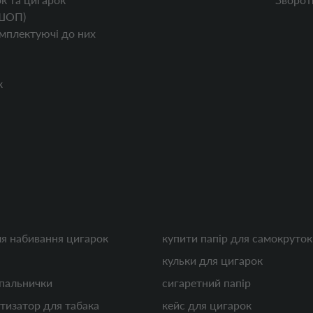
ШОП)
мплектуючі до них
к
ля набивання цигарок
купити папір для самокруто
кульки для цигарок
апальнички
сигаретний папір
тизатор для табака
кейс для цигарок