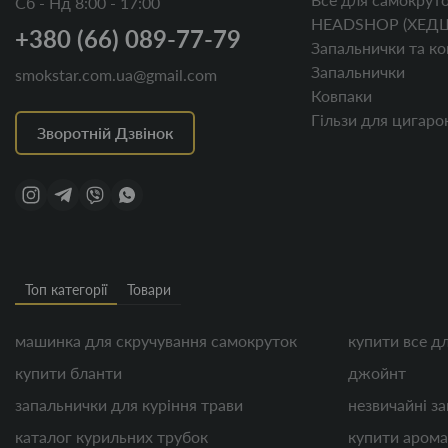
Сб - Нд 8:00 - 17:00
HEADSHOP (ХЕД
+380 (66) 089-77-79
Запальнички та ко
Запальнички
smokstar.com.ua@gmail.com
Ковпаки
Гільзи для цигаро
Зворотній Дзвінок
Топ категорії
Товари
машинка для скручування самокруток
купити все д
купити бланти
джойнт
запальнички для куріння трави
незвичайні з
каталог курильних трубок
купити арома