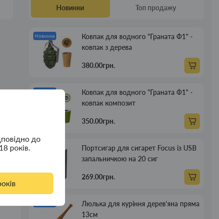
Новинки
Топ продажу
Ковпак для водного "Граната Ф1" -
Новинка
ковпак з дерева
380.00грн.
Ковпак для водного "Граната Ф1" -
Новинка
ковпак композит
350.00грн.
дповідно до
18 років.
Портсигар для сигарет Focus із USB
Новинка
запальничкою на 20 сиг
269.00грн.
років
Люлька для куріння дерев'яна пряма
Новинка
13см