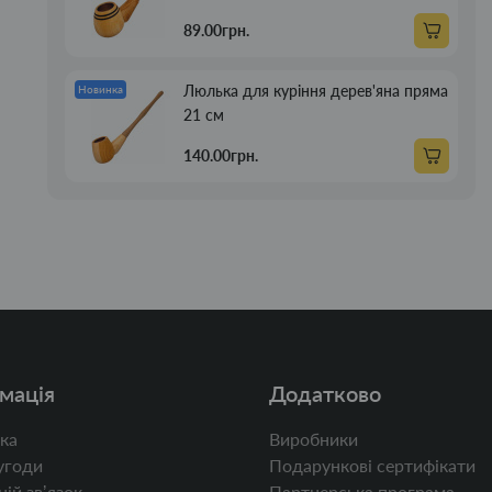
89.00грн.
Люлька для куріння дерев'яна пряма
Новинка
21 см
140.00грн.
мація
Додатково
ка
Виробники
угоди
Подарункові сертифікати
ій звʼязок
Партнерська програма