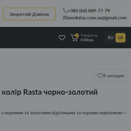
+380 (66) 089-77-79
Зворотній Дзвінок
smokstar.com.ua@gmail.com
Товарів на
0
RU
UA
0.00грн.
В закладки
 колір Rasta чорно-золотий
ta з чорними та золотими відтінками та чорним ковпачком –