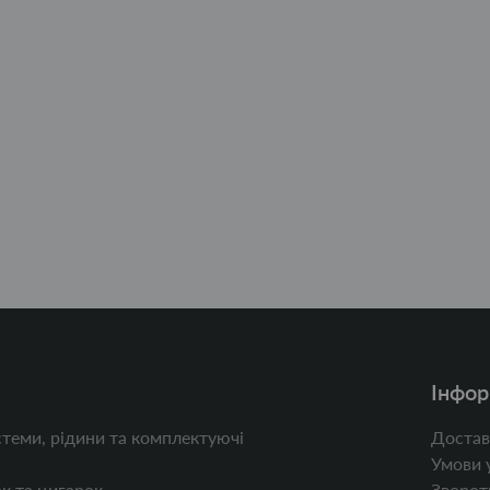
Інфор
теми, рідини та комплектуючі
Достав
Умови 
к та цигарок
Зворотн