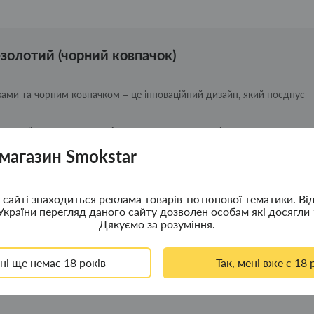
-золотий (чорний ковпачок)
нками та чорним ковпачком – це інноваційний дизайн, який поєднує
 який приковує увагу. Але ця запальничка не тільки стильна – вона
 магазин Smokstar
бить її довговічним інвестиційним аксесуаром. Вбудований тампер
сайті знаходиться реклама товарів тютюнової тематики. Ві
це не лише символ культурної приналежності, а й стильний спосіб
України перегляд даного сайту дозволен особам які досягли 
Дякуємо за розуміння.
ені ще немає 18 років
Так, мені вже є 18 