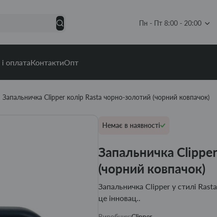
Пн - Пт 8:00 - 20:00
 і оплата
Контакти
Опт
Запальничка Clipper колір Rasta чорно-золотий (чорний ковпачок)
Немає в наявності
Запальничка Clipper
(чорний ковпачок)
Запальничка Clipper у стилі Ras
це інновац..
Виробник:
Clipper