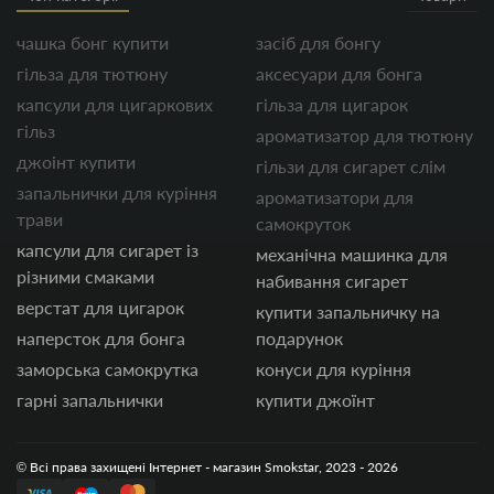
чашка бонг купити
засіб для бонгу
гільза для тютюну
аксесуари для бонга
капсули для цигаркових
гільза для цигарок
гільз
ароматизатор для тютюну
джоінт купити
гільзи для сигарет слім
запальнички для куріння
ароматизатори для
трави
самокруток
капсули для сигарет із
механічна машинка для
різними смаками
набивання сигарет
верстат для цигарок
купити запальничку на
наперсток для бонга
подарунок
заморська самокрутка
конуси для куріння
гарні запальнички
купити джоїнт
© Всі права захищені Інтернет - магазин Smokstar, 2023 - 2026