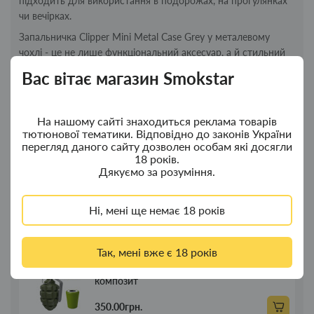
підходить для використання в подорожах, на прогулянках
чи вечірках.
Запальничка Clipper Mini Metal Case Grey у металевому
чохлі - це не лише функціональний аксесуар, а й стильний
предмет, який підкреслить вашу індивідуальність.
Вас вітає магазин Smokstar
Придбайте її прямо зараз та насолоджуйтесь якісним
курінням!
На нашому сайті знаходиться реклама товарів
тютюнової тематики. Відповідно до законів України
Новинки
Топ продажу
перегляд даного сайту дозволен особам які досягли
18 років.
Дякуємо за розуміння.
Ковпак для водного "Граната Ф1" - ковпак
Новинка
з дерева
Ні, мені ще немає 18 років
380.00грн.
Так, мені вже є 18 років
Ковпак для водного "Граната Ф1" - ковпак
Новинка
композит
350.00грн.