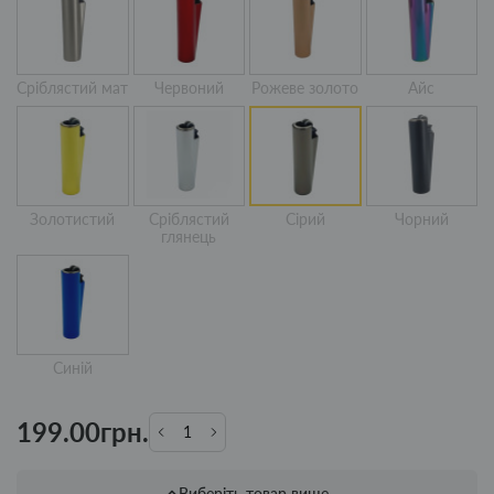
Сріблястий мат
Червоний
Рожеве золото
Айс
Золотистий
Сріблястий
Сірий
Чорний
глянець
Синій
199.00грн.
Виберіть товар вище