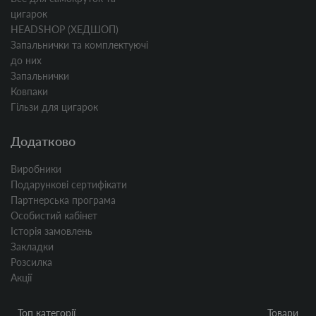
цигарок
HEADSHOP (ХЕДШОП)
Запальнички та комплектуючі
до них
Запальнички
Ковпаки
Гільзи для цигарок
Додатково
Виробники
Подарункові сертифікати
Партнерська програма
Особистий кабінет
Історія замовлень
Закладки
Розсилка
Акції
Топ категорії
Товари